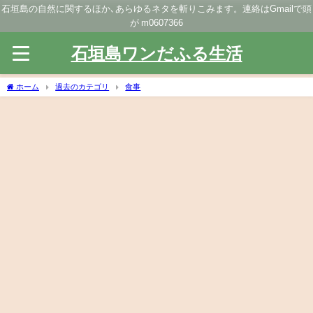
石垣島の自然に関するほか､あらゆるネタを斬りこみます。連絡はGmailで頭
が m0607366
石垣島ワンだふる生活
ホーム
過去のカテゴリ
食事