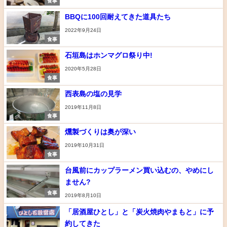
食事
BBQに100回耐えてきた道具たち
2022年9月24日
食事
石垣島はホンマグロ祭り中!
2020年5月28日
食事
西表島の塩の見学
2019年11月8日
食事
燻製づくりは奥が深い
2019年10月31日
食事
台風前にカップラーメン買い込むの、やめにし
ません?
食事
2019年8月10日
「居酒屋ひとし」と「炭火焼肉やまもと」に予
約してきた