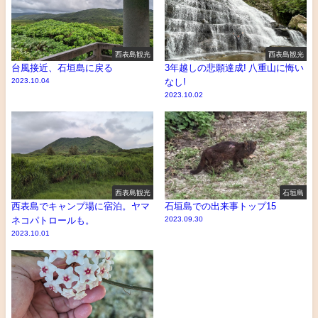
西表島観光
西表島観光
台風接近、石垣島に戻る
3年越しの悲願達成! 八重山に悔い
2023.10.04
なし!
2023.10.02
西表島観光
石垣島
西表島でキャンプ場に宿泊。ヤマ
石垣島での出来事トップ15
ネコパトロールも。
2023.09.30
2023.10.01