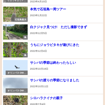
リュウキュウアカ
2023年4月10日
ショウビン
本気で石垣島一周ツアー
2023年1月22日
石垣島観光
白クジャク見つけ! ただし撮影できず
2022年12月5日
鳥
うちにジョウビタキが遊びにきた
2022年12月4日
鳥
サシバの季節は終わったらしい
2022年10月18日
オリンパス OM-D
E-M1 markⅡ
サシバの渡りの季節になりました
2022年10月11日
オリンパス OM-D
E-M1 markⅡ
シロハラクイナの親子
2022年7月4日