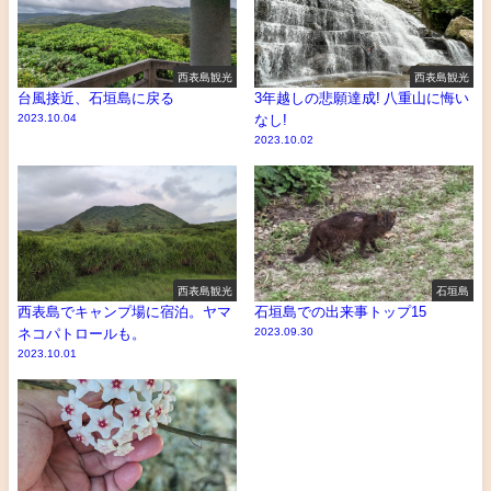
西表島観光
西表島観光
台風接近、石垣島に戻る
3年越しの悲願達成! 八重山に悔い
2023.10.04
なし!
2023.10.02
西表島観光
石垣島
西表島でキャンプ場に宿泊。ヤマ
石垣島での出来事トップ15
ネコパトロールも。
2023.09.30
2023.10.01