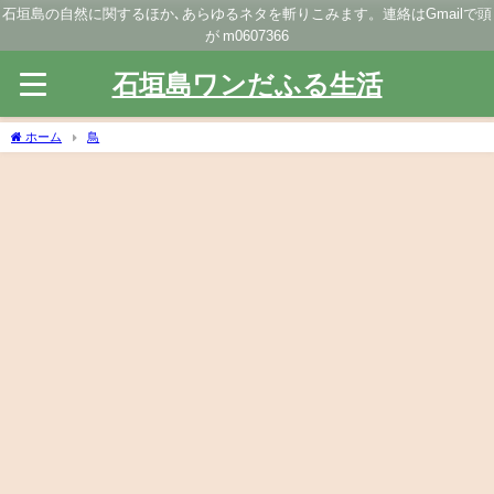
石垣島の自然に関するほか､あらゆるネタを斬りこみます。連絡はGmailで頭
が m0607366
石垣島ワンだふる生活
ホーム
鳥