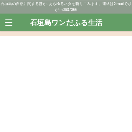
石垣島の自然に関するほか､あらゆるネタを斬りこみます。連絡はGmailで頭
が m0607366
石垣島ワンだふる生活