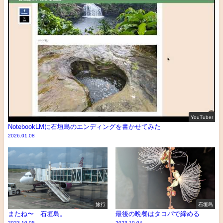
YouTuber
NotebookLMに石垣島のエンディングを書かせてみた
2026.01.08
旅行
石垣島
またね〜 石垣島。
最後の晩餐はタコパで締める
2023.10.05
2023.10.04