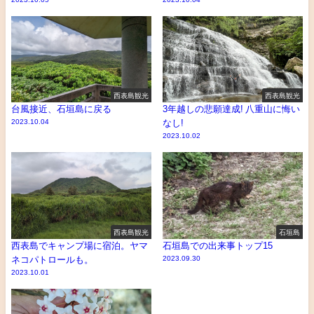
西表島観光
西表島観光
台風接近、石垣島に戻る
3年越しの悲願達成! 八重山に悔い
2023.10.04
なし!
2023.10.02
西表島観光
石垣島
西表島でキャンプ場に宿泊。ヤマ
石垣島での出来事トップ15
ネコパトロールも。
2023.09.30
2023.10.01