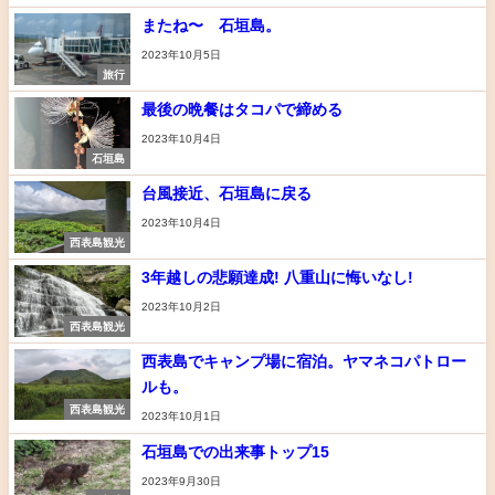
またね〜 石垣島。
2023年10月5日
旅行
最後の晩餐はタコパで締める
2023年10月4日
石垣島
台風接近、石垣島に戻る
2023年10月4日
西表島観光
3年越しの悲願達成! 八重山に悔いなし!
2023年10月2日
西表島観光
西表島でキャンプ場に宿泊。ヤマネコパトロー
ルも。
西表島観光
2023年10月1日
石垣島での出来事トップ15
2023年9月30日