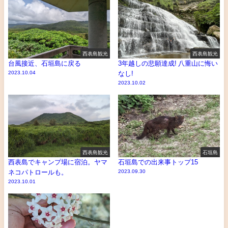
西表島観光
西表島観光
台風接近、石垣島に戻る
3年越しの悲願達成! 八重山に悔い
2023.10.04
なし!
2023.10.02
西表島観光
石垣島
西表島でキャンプ場に宿泊。ヤマ
石垣島での出来事トップ15
ネコパトロールも。
2023.09.30
2023.10.01