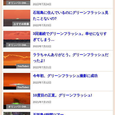
オリンパス OM-D
2022年7月24日
E-M1 markⅡ
石垣島に住んでいるのにグリーンフラッシュ見
たことないの?
おすすめ映像
2022年7月23日
3回連続でグリーンフラッシュ。幸せになりす
ぎてしまう…
オリンパス OM-D
2022年7月22日
E-M1 markⅡ
ララちゃんありがとう。グリーンフラッシュだ
ったよ!
YouTuber
2022年7月21日
今年初、グリーンフラッシュ撮影に成功
2022年7月12日
YouTuber
10度目の正直。グリーンフラッシュ!
2021年7月15日
オリンパス OM-D
E-M1 markⅡ
石垣島4時間ツアー