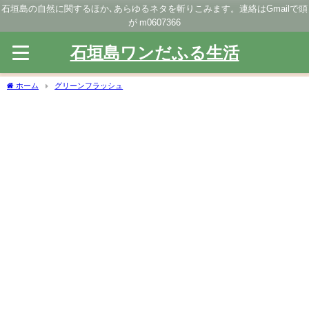
石垣島の自然に関するほか､あらゆるネタを斬りこみます。連絡はGmailで頭
が m0607366
石垣島ワンだふる生活
ホーム
グリーンフラッシュ