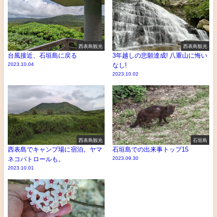
西表島観光
西表島観光
台風接近、石垣島に戻る
3年越しの悲願達成! 八重山に悔い
2023.10.04
なし!
2023.10.02
西表島観光
石垣島
西表島でキャンプ場に宿泊。ヤマ
石垣島での出来事トップ15
ネコパトロールも。
2023.09.30
2023.10.01