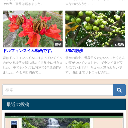
その夜、事件は起きました。...
夫なのだろうか。...
動物
石垣島
ドルフィンスイム動画です。
3/8の散歩
昔はドルフィンスイムにはまっていてイル
散歩の途中、普段目立たない木にたくさん
カがいる場所を探し求めて世界中に行きま
の実がついていました。 ギランイヌビワ
した。 中でもバハマは特別で5年連続行き
と似ていますが、ちょっと違うみたいで
ました。 今と同じ円高で...
す。 先日までサトウキビの刈...
最近の投稿