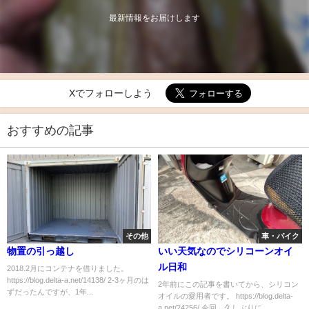
最新情報をお届けします
Xでフォローしよう
おすすめの記事
その他
車・バイク
物置の引っ越し
いい天気なのでシリコーンオイ
ル日和
2018.2月にコンテナを借りました。
https://blog.delta-a.net/14138/ 2-3ヶ月のは
2年前にこの記事を書いてから、シリコン
ずだったんですが、1年...
オイルの愛用者です。 https://blog.delta-
a.net/24256/ 今回、久しぶりに...