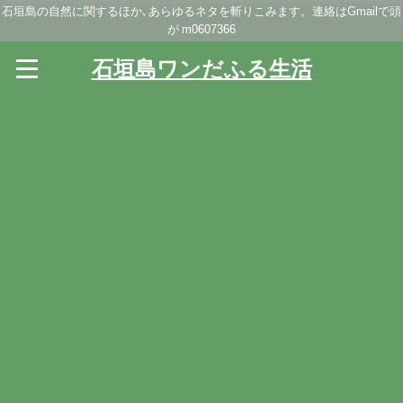
石垣島の自然に関するほか､あらゆるネタを斬りこみます。連絡はGmailで頭
が m0607366
石垣島ワンだふる生活