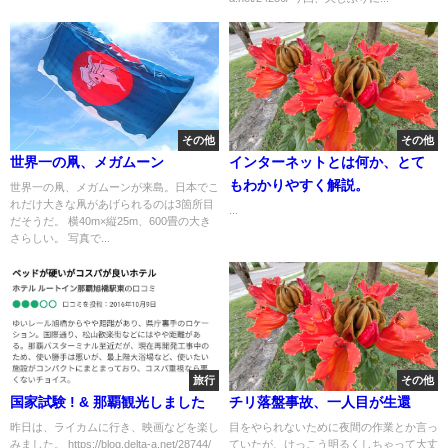
その他
その他
世界一の凧、メガムーン
インターネットとは何か、とて
もわかりやすく解説。
世界一の凧、メガムーンが来島。日本でこ
れだけ大きな凧があげられるのは3箇所目
...
だそうだ。 横40m×縦25m、600畳の大き
さらしい。 写真で...
旅行
その他
国家試験 ! & 那覇観光しました
チリ落盤事故、一人目が生還
昨日は、ライカムに行き、映画などを楽し
目をやられないために夜間の作業とか言っ
みました。 https://blog.delta-a.net/28744/
ていたが、けっこう明るくしちゃって大丈