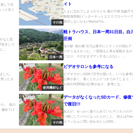
イト
注射して生
もっと近く
たまに忘れてしまうのでメモ 潮の干満 気象庁サ
舶航海情報(インターネットエクスプローラー
表示しないかも) MarineTra...
その他
軽トラハウス、日本一周31日目。白
圧倒
かなと思
早起きして
道の駅 桜の郷 荘川は夜中にトラックが現れア
..
グがうるさかった。一度寝ると車を移動するの
になり、そのままガマンするしかない。 ...
日本一周
ビデオサロンも参考になる
ました。
ビデオサロン2008.7月号が届いた。いつも参
で買ったさ
記事が多く、着くとかぶりつきでみてしまう。
.
もAVCHD関係の記事があり、参考にな...
使用機材など
データがなくなったSDカード、修復
で復旧!!!
た。 道の
 穆佐てげ
友人が、せっかく撮りためていたデジカメのデ
一瞬にしてパーになったとのこと。 犯人はFinep
士フィルムに問い合わせたら1000...
その他