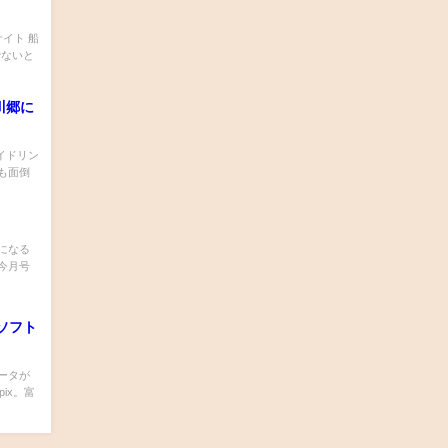
イト 船
でないと
川郷に
イドリン
も面倒
考になる
今月号
ソフト
ータが
ix。富