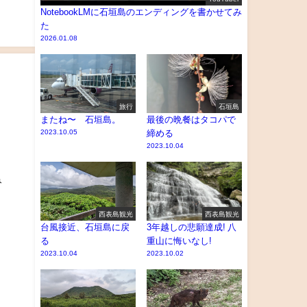
NotebookLMに石垣島のエンディングを書かせてみ
た
2026.01.08
旅行
石垣島
またね〜 石垣島。
最後の晩餐はタコパで
2023.10.05
締める
2023.10.04
み
西表島観光
西表島観光
台風接近、石垣島に戻
3年越しの悲願達成! 八
る
重山に悔いなし!
2023.10.04
2023.10.02