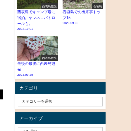
西表島観光
石垣島
西表島でキャンプ場に
石垣島での出来事トッ
宿泊。ヤマネコパトロ
プ15
ールも。
2023.09.30
2023.10.01
西表島観光
最後の最後に西表島観
光
2023.09.25
カテゴリー
アーカイブ