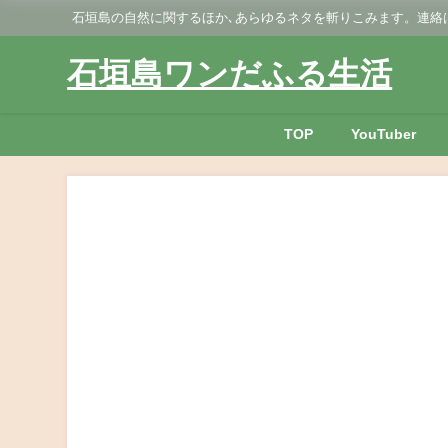
石垣島の自然に関するほか､あらゆるネタを斬りこみます。連絡はGmai
石垣島ワンだふる生活
TOP
YouTuber