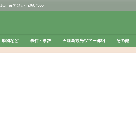
lで頭が m0607366
動物など
事件・事故
石垣島観光ツアー詳細
その他