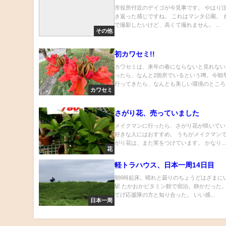
市役所付近のデイゴが今見事です。 やはり
き返った感じですね。 これはマンタ公園。 
で撮影したいけど、高くて撮れません。 ...
その他
初カワセミ!!
カワセミは、来年の春にならないと見れない
ったら、なんと2箇所でいるという噂。今朝
行ってきたら、なんとも美しい環境のところに.
カワセミ
さがり花、売っていました
メイクマンに行ったら、さがり花が咲いてい
好きな人にはおすすめ。 うちがメイクマン
がり花は、また実をつけています。 かなり..
花
軽トラハウス、日本一周14日目
朝6時起床。晴れと曇りのちょうどはざまにい
駅 たかおかビタミン館で宿泊。静かだった。
てげ応援隊の方と知り合った。 いい感...
日本一周