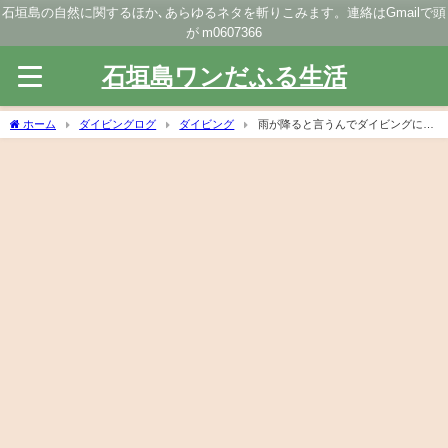
石垣島の自然に関するほか､あらゆるネタを斬りこみます。連絡はGmailで頭
が m0607366
石垣島ワンだふる生活
ホーム
ダイビングログ
ダイビング
雨が降ると言うんでダイビングに行
ったのだが…