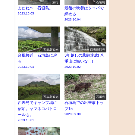
旅行
石垣島
またね〜 石垣島。
最後の晩餐はタコパで
2023.10.05
締める
2023.10.04
西表島観光
西表島観光
台風接近、石垣島に戻
3年越しの悲願達成! 八
る
重山に悔いなし!
2023.10.04
2023.10.02
西表島観光
石垣島
西表島でキャンプ場に
石垣島での出来事トッ
宿泊。ヤマネコパトロ
プ15
ールも。
2023.09.30
2023.10.01