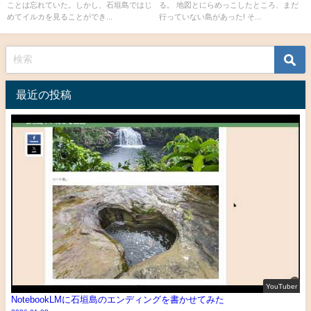
ことは忘れていた。しかし、石垣島ではじ
る。 地図とにらめっこしたところ、まだ
めてイルカを見ることができ...
行っていない島があった! そ...
最近の投稿
YouTuber
NotebookLMに石垣島のエンディングを書かせてみた