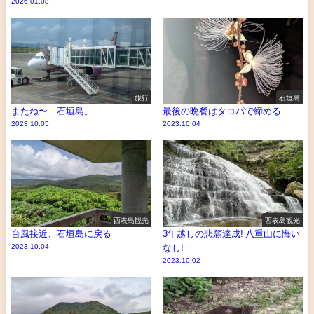
2026.01.08
旅行
石垣島
またね〜 石垣島。
最後の晩餐はタコパで締める
2023.10.05
2023.10.04
西表島観光
西表島観光
台風接近、石垣島に戻る
3年越しの悲願達成! 八重山に悔い
2023.10.04
なし!
2023.10.02