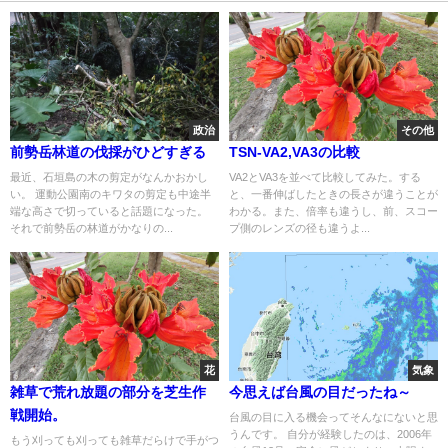
政治
その他
前勢岳林道の伐採がひどすぎる
TSN-VA2,VA3の比較
最近、石垣島の木の剪定がなんかおかし
VA2とVA3を並べて比較してみた。する
い。 運動公園南のキワタの剪定も中途半
と、一番伸ばしたときの長さが違うことが
端な高さで切っていると話題になった。
わかる。また、倍率も違うし、前、スコー
それで前勢岳の林道がかなりの...
プ側のレンズの径も違うよ...
花
気象
雑草で荒れ放題の部分を芝生作
今思えば台風の目だったね～
戦開始。
台風の目に入る機会ってそんなにないと思
うんです。 自分が経験したのは、2006年
もう刈っても刈っても雑草だらけで手がつ