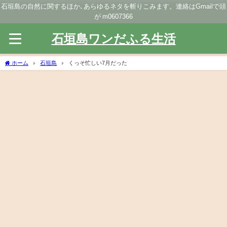
石垣島の自然に関するほか､あらゆるネタを斬りこみます。連絡はGmailで頭
が m0607366
石垣島ワンだふる生活
ホーム
石垣島
くっそ忙しい7月だった