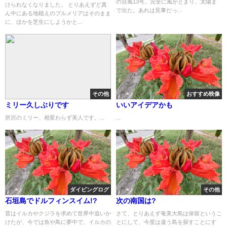
の台風13号。完全に風がとまり、太陽ま
けられなくなりました。 とりあえずど真
で出た。あれは見事だっ...
ん中にある地植えのブルメリアはそのまま
に、ほかを芝生にしようかと...
その他
おすすめ映像
ミリー久しぶりです
いいアイデアかも
所沢のミリー、相変わらず美人です。...
...
ダイビングログ
その他
石垣島でドルフィンスイム!?
次の南国は?
昔はイルカやクジラを求めて世界中追いか
さて、とりあえず奄美大島は保留というこ
けたが、今では魚や鳥に夢中で、イルカの
とにして、今度は違う島を探すことにす