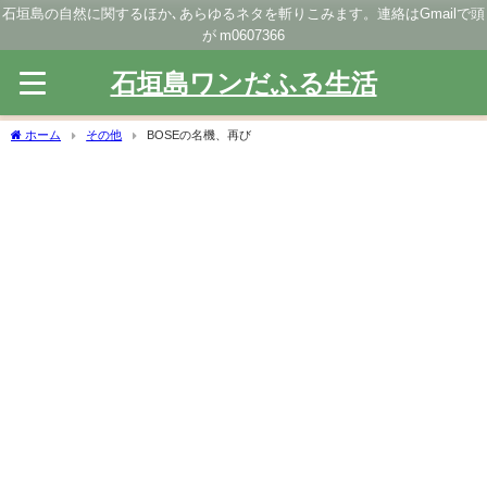
石垣島の自然に関するほか､あらゆるネタを斬りこみます。連絡はGmailで頭
が m0607366
石垣島ワンだふる生活
ホーム
その他
BOSEの名機、再び