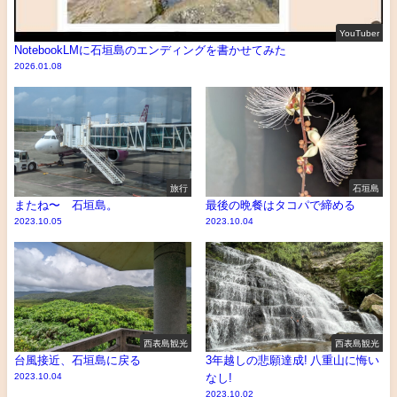
YouTuber
NotebookLMに石垣島のエンディングを書かせてみた
2026.01.08
旅行
石垣島
またね〜 石垣島。
最後の晩餐はタコパで締める
2023.10.05
2023.10.04
西表島観光
西表島観光
台風接近、石垣島に戻る
3年越しの悲願達成! 八重山に悔い
2023.10.04
なし!
2023.10.02