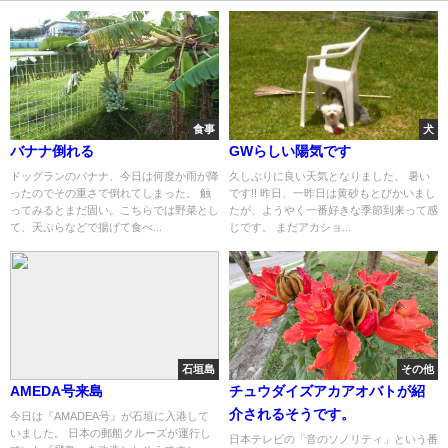
食事
犬
バナナ倒れる
GWらしい陽気です
ドッグランのバナナ、今日は何度か雨が降
久しぶりに良い天気となりました。 暑い
ったのでその重さで倒れてしまった。 触
です!! 昨日、一昨日は黄砂もとびかいまし
ってみるとまだ固い。こちらでは野菜とし
たが、ようやく一番好きな季節到来って感
て、天ぷらなどで揚げて食べ...
じです。 まだアカショ...
石垣島
その他
AMEDA号来島
チュウダイズアカアオバトが紹
介されるそうです。
今日は『AMADEA号』が石垣に入港して
いました。 日本の郵船クルーズが運行し
日本テレビの「音のソノリティ」という番