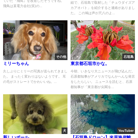
ていた『飛鳥』を改造したそうですね。
組で、石垣島で取材した「チュウダイズア
飛鳥は某電力会社(笑)の...
カアオバト」を紹介すると連絡がありまし
た。 この鳩は声が尺八のよ...
その他
石垣島
ミリーちゃん
東京都石垣市かな。
久しぶりにミリーの写真が送られてきまし
今朝、いきなり大ニュースが飛び込んだ。
た。 まったく変わりはないようです。 耳
石原都知事がアメリカでなんかへんな発言
の毛がストレートでかわいいね。...
をしたらしい。 ニュースを読むと、石原
都知事が「東京都が尖閣を...
犬
YouTuber
新しいボール
【石垣島ドローン】米原海岸離