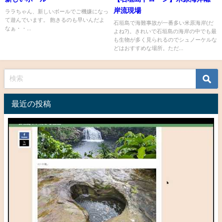
岸流現場
ララちゃん、新しいボールでご機嫌になっ
て遊んでいます。 飽きるのも早いんだよ
石垣島で海難事故が一番多い米原海岸(だ
なぁ・・...
よね?)。きれいで石垣島の海岸の中でも最
も生物が多く見られるのでシュノーケルな
どはおすすめな場所。ただ...
最近の投稿