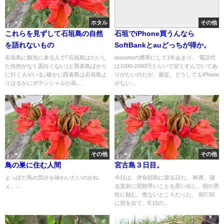
ホタル
その他
これらを見ずして石垣島の自然
石垣でiPhone買うんなら
を語れないもの
SoftBankとauどっちが得か。
石垣島に観光に来る人で｢石垣島はたいし
docomoの携帯にして1年あまり。 電話代
た自然がなく面白くない｣と西表島ばかり
は1000-2000円くらいで安くすんでいてあ
に行く人がいる｡確かに西表島は石垣島よ
りがたいのだが、最近、どうしてもiPhone
りはるかにポテンシャルが高...
がない...
その他
その他
鳥の巣に住む人間
宮古島３日目。
よっぽど鳥の気分を味わいたいのかね
今日は、伊良部島に渡る日だ。 昨夜、寝
ぇ。...
る直前に翌朝早いことを思い出し、宿の男
性に頼む。危ないところだった。 朝7:30
に宿を出て、8:15の...