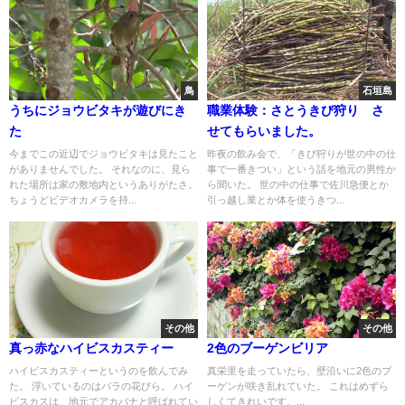
鳥
石垣島
うちにジョウビタキが遊びにき
職業体験：さとうきび狩り さ
た
せてもらいました。
今までこの近辺でジョウビタキは見たこと
昨夜の飲み会で、「きび狩りが世の中の仕
がありませんでした。 それなのに、見ら
事で一番きつい」という話を地元の男性か
れた場所は家の敷地内というありがたさ。
ら聞いた。 世の中の仕事で佐川急便とか
ちょうどビデオカメラを持...
引っ越し業とか体を使うきつ...
その他
その他
真っ赤なハイビスカスティー
2色のブーゲンビリア
ハイビスカスティーというのを飲んでみ
真栄里を走っていたら、壁沿いに2色のブ
た。 浮いているのはバラの花びら。 ハイ
ーゲンが咲き乱れていた。 これはめずら
ビスカスは、地元でアカバナと呼ばれてい
しくてきれいです。...