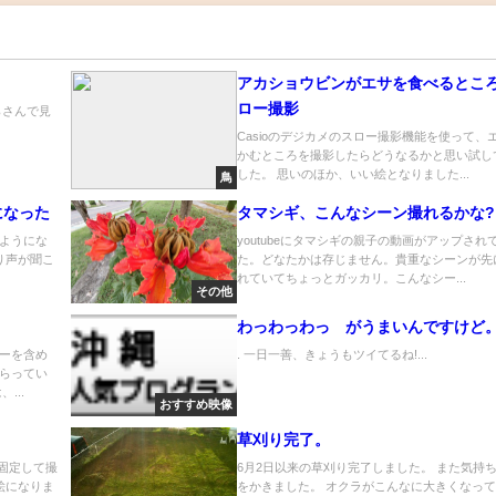
アカショウビンがエサを食べるとこ
ロー撮影
らさんで見
Casioのデジカメのスロー撮影機能を使って、
かむところを撮影したらどうなるかと思い試し
した。 思いのほか、いい絵となりました...
鳥
になった
タマシギ、こんなシーン撮れるかな?
ようにな
youtubeにタマシギの親子の動画がアップされ
り声が聞こ
た。どなたかは存じません。貴重なシーンが先
.
れていてちょっとガッカリ。こんなシー...
その他
わっわっわっ がうまいんですけど
ーを含め
. 一日一善、きょうもツイてるね!...
らってい
...
おすすめ映像
草刈り完了。
を固定して撮
6月2日以来の草刈り完了しました。 また気持
絵になりま
をかきました。 オクラがこんなに大きくなっ