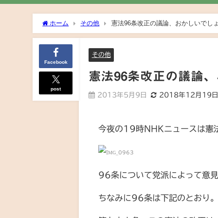
ホーム
その他
憲法96条改正の議論、おかしいでし
その他
Facebook
憲法96条改正の議論
post
2013年5月9日
2018年12月19
今夜の19時NHKニュースは
96条について党派によって意
ちなみに96条は下記のとおり