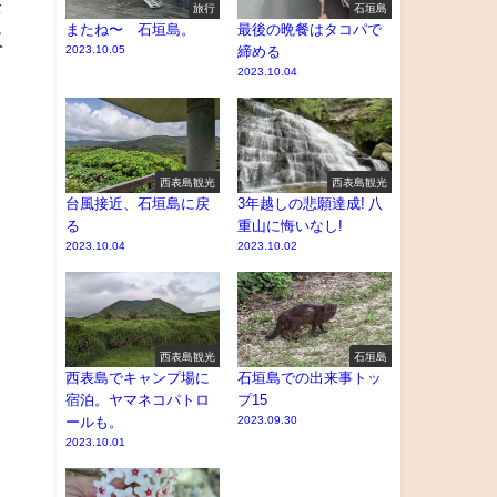
を
旅行
石垣島
またね〜 石垣島。
最後の晩餐はタコパで
又
2023.10.05
締める
2023.10.04
西表島観光
西表島観光
台風接近、石垣島に戻
3年越しの悲願達成! 八
る
重山に悔いなし!
2023.10.04
2023.10.02
西表島観光
石垣島
西表島でキャンプ場に
石垣島での出来事トッ
宿泊。ヤマネコパトロ
プ15
ールも。
2023.09.30
2023.10.01