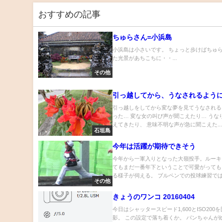
おすすめの記事
ちゅらさん=小浜島
小浜島は小さいです。 ちょっと歩けばちゅ
た光景があちこちに・・...
その他
引っ越してから、うなされるよう
引っ越しをしてから変な夢を見てうなされる
った… 変な女の叫び声が聞こえたり… うな
えてきたり、 意味不明な声が急に聞こえた..
石垣島
今年は活躍が期待できそう
今年から一軍入りとなった大嶺投手。ルーキ
てもまだ一番年下ということで可愛がっても
る様子が伺える。 ブルペンでの投球練習では、
その他
きょうのワンコ 20160404
今日はシャッタースピード1,600とISO200
影。 この設定で落ち着くか。 パンちゃんが