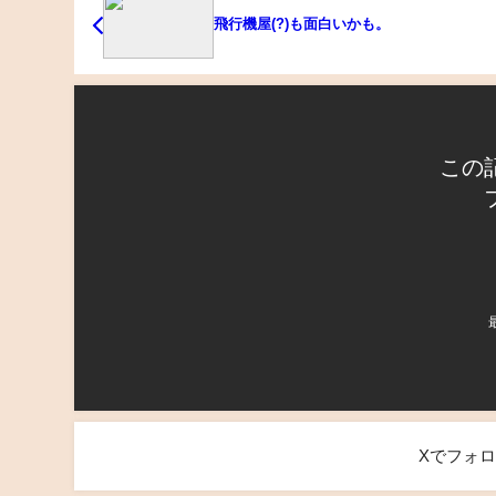
飛行機屋(?)も面白いかも。
この
Xでフォ