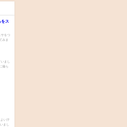
ろをス
エサをつ
てみま
ていまし
に撮ら
。
ちよい汗
ていまし