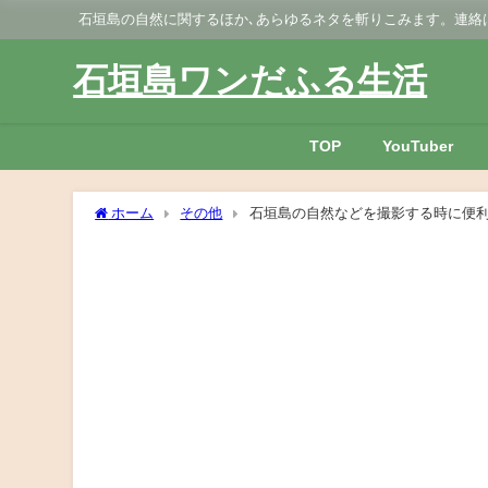
石垣島の自然に関するほか､あらゆるネタを斬りこみます。連絡はGmai
石垣島ワンだふる生活
TOP
YouTuber
ホーム
その他
石垣島の自然などを撮影する時に便