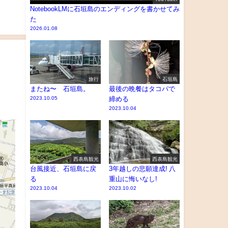
NotebookLMに石垣島のエンディングを書かせてみ
た
2026.01.08
旅行
石垣島
またね〜 石垣島。
最後の晩餐はタコパで
2023.10.05
締める
2023.10.04
西表島観光
西表島観光
台風接近、石垣島に戻
3年越しの悲願達成! 八
る
重山に悔いなし!
2023.10.04
2023.10.02