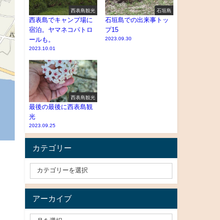
西表島観光
石垣島
西表島でキャンプ場に
石垣島での出来事トッ
宿泊。ヤマネコパトロ
プ15
ールも。
2023.09.30
2023.10.01
西表島観光
最後の最後に西表島観
光
2023.09.25
カテゴリー
アーカイブ