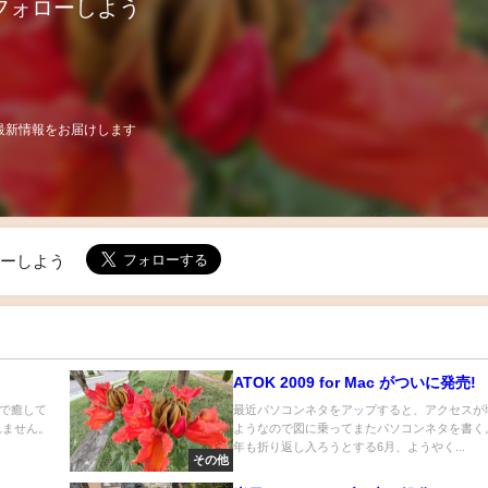
フォローしよう
最新情報をお届けします
ローしよう
ATOK 2009 for Mac がついに発売!
で癒して
最近パソコンネタをアップすると、アクセスが
れません。
ようなので図に乗ってまたパソコンネタを書く。 
年も折り返し入ろうとする6月、ようやく...
その他