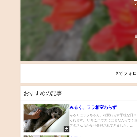
Xでフォ
おすすめの記事
みるく、ララ相変わらず
みるくにララちゃん。相変わらす平穏な日々
くれます。 いちごハウスにはまだ入ってく
ブタさんもかなり分解されてきました。...
犬