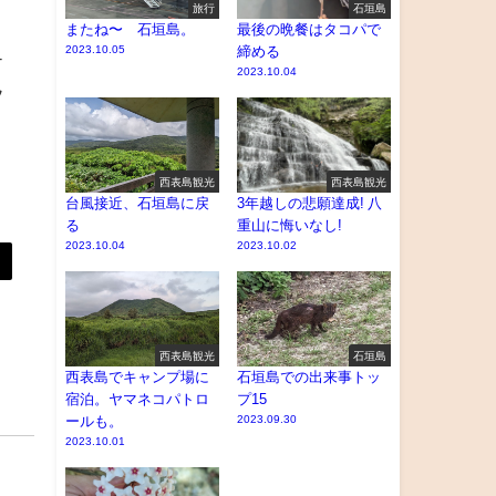
旅行
石垣島
またね〜 石垣島。
最後の晩餐はタコパで
2023.10.05
締める
ナ
2023.10.04
ヤ
西表島観光
西表島観光
台風接近、石垣島に戻
3年越しの悲願達成! 八
る
重山に悔いなし!
2023.10.04
2023.10.02
西表島観光
石垣島
西表島でキャンプ場に
石垣島での出来事トッ
宿泊。ヤマネコパトロ
プ15
ールも。
2023.09.30
2023.10.01