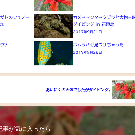
エザトのシュノー
カメ→マンタ→クジラと大物三
参加
ダイビング in 石垣島
2017年9月21日
ウ?
ホムラハゼ見つけちゃった
2017年8月26日
あいにくの天気でしたがダイビング。
記事が気に入ったら