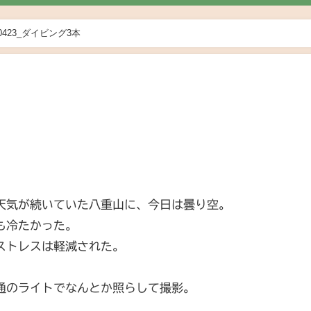
10423_ダイビング3本
本
日
天気が続いていた八重山に、今日は曇り空。
も冷たかった。
ストレスは軽減された。
。
通のライトでなんとか照らして撮影。