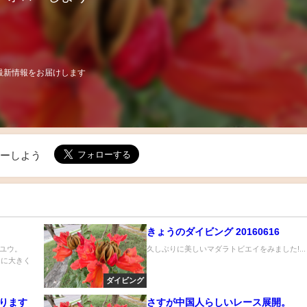
最新情報をお届けします
ローしよう
きょうのダイビング 20160616
ユウ。
久しぶりに美しいマダラトビエイをみました!...
んなに大きく
ダイビング
おります
さすが中国人らしいレース展開。