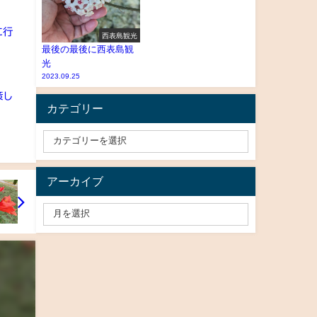
に行
西表島観光
最後の最後に西表島観
光
2023.09.25
策し
カテゴリー
アーカイブ