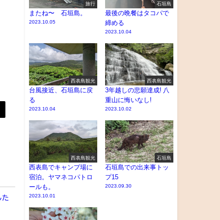
旅行
石垣島
またね〜 石垣島。
最後の晩餐はタコパで
2023.10.05
締める
2023.10.04
西表島観光
西表島観光
台風接近、石垣島に戻
3年越しの悲願達成! 八
る
重山に悔いなし!
2023.10.04
2023.10.02
西表島観光
石垣島
西表島でキャンプ場に
石垣島での出来事トッ
宿泊。ヤマネコパトロ
プ15
ールも。
2023.09.30
2023.10.01
した