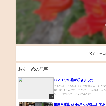
Xでフォ
おすすめの記事
ハマユウの花が咲きました
台風の後、いち早くその生命力をみせたハマ
10/14にはこんなだったのが… 12/29はこ
なり、根元には… こんな花が咲...
花
麺屋八重山 styleさんが炎上して