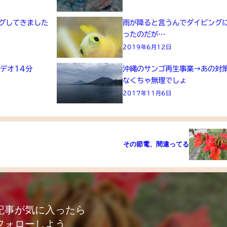
グしてきました
雨が降ると言うんでダイビング
ったのだが…
2019年6月12日
デオ14分
沖縄のサンゴ再生事業→あの対
なくちゃ無理でしょ
2017年11月6日
その節電、間違ってる
記事が気に入ったら
フォローしよう