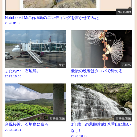
YouTuber
NotebookLMに石垣島のエンディングを書かせてみた
2026.01.08
旅行
石垣島
またね〜 石垣島。
最後の晩餐はタコパで締める
2023.10.05
2023.10.04
西表島観光
西表島観光
台風接近、石垣島に戻る
3年越しの悲願達成! 八重山に悔い
2023.10.04
なし!
2023.10.02