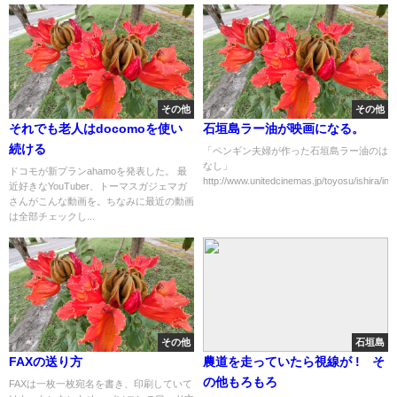
その他
その他
それでも老人はdocomoを使い
石垣島ラー油が映画になる。
続ける
「ペンギン夫婦が作った石垣島ラー油のは
なし」
ドコモが新プランahamoを発表した。 最
http://www.unitedcinemas.jp/toyosu/ishira/inde
近好きなYouTuber、トーマスガジェマガ
さんがこんな動画を。ちなみに最近の動画
は全部チェックし...
その他
石垣島
FAXの送り方
農道を走っていたら視線が ! そ
の他もろもろ
FAXは一枚一枚宛名を書き、印刷していて