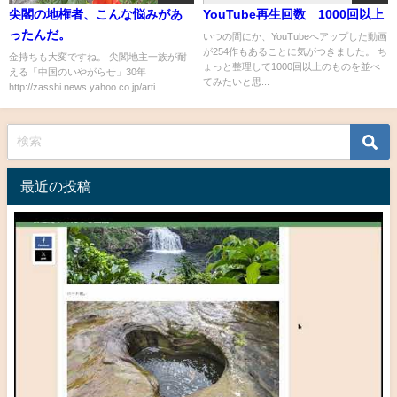
尖閣の地権者、こんな悩みがあ
YouTube再生回数 1000回以上
ったんだ。
いつの間にか、YouTubeへアップした動画
が254作もあることに気がつきました。 ち
金持ちも大変ですね。 尖閣地主一族が耐
ょっと整理して1000回以上のものを並べ
える「中国のいやがらせ」30年
てみたいと思...
http://zasshi.news.yahoo.co.jp/arti...
最近の投稿