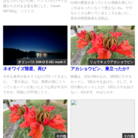
はもったいないため、パソコンのワード文
白保の農道を走っていたら視線を感じた!
書からそのまま送る形にした。Canon
これはもったいなくて使えないね。 ヤギ
MP790は、ソフトで...
をたくさん飼っているところもあった。
高木沙耶容疑者も当初は...
オリンパス OM-D E-M1 markⅡ
リュウキュウアカショウビン
ネオワイズ彗星、再び
アカショウビン、巣立ったか?
今日も条件が良さそうなので行ってきまし
映像は、5日の朝のもの。1時間ビデオを
た。 「君の名は」では、彗星が湖にうつ
セットし、3回エサをあげた。そして、6
っているシーンがあったような気がするの
日の朝もセットしたが、1回もエサをあげ
ですが、同様に川平湾にうつ...
ない。6日夕方、やはりエサ...
その他
その他