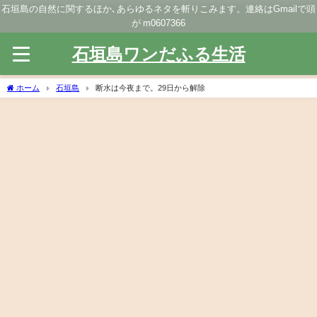
石垣島の自然に関するほか､あらゆるネタを斬りこみます。連絡はGmailで頭
が m0607366
石垣島ワンだふる生活
ホーム
石垣島
断水は今夜まで。29日から解除