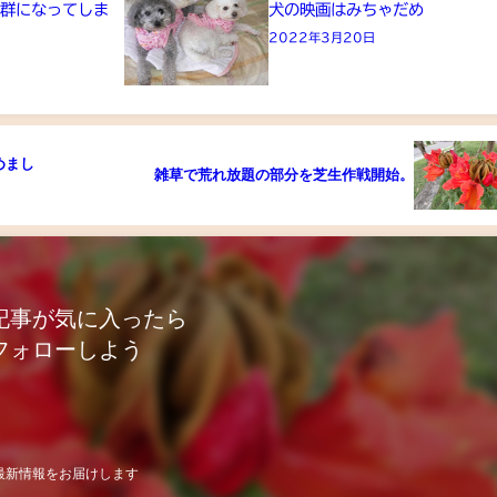
候群になってしま
犬の映画はみちゃだめ
2022年3月20日
めまし
雑草で荒れ放題の部分を芝生作戦開始。
記事が気に入ったら
フォローしよう
最新情報をお届けします