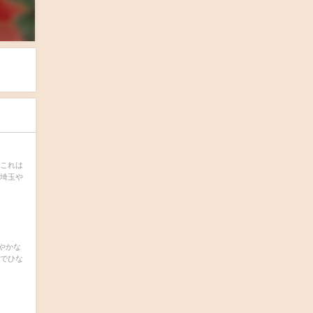
 これは
、埼玉や
やかな
際でひな