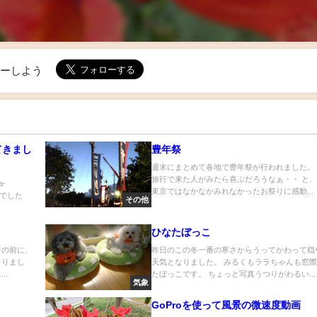
ローしよう
てきまし
豊年祭
週末にまとめて各地で豊年祭が行われました。
旅行で来た人がみたら喜ぶだろうなぁ・・ と
a-
東京ではなかなかみれなかったお祭りに感動...
画でした
その他
ひなたぼっこ
その前に、
昨日のこの冬一番の寒さからうってかわって穏
まりまし
天気となりました。 みるくもララちゃんも窓
..
たぼっこです。 ちょっと写真うつりがわるい...
気象
GoProを使って風景の微速度動画