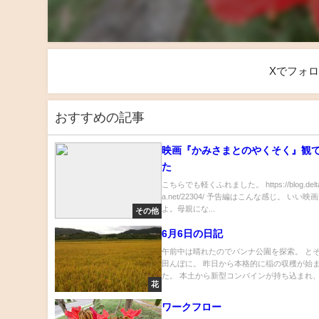
Xでフォ
おすすめの記事
映画『かみさまとのやくそく』観
た
こちらでも軽くふれました。 https://blog.delt
a.net/22304/ 予告編はこんな感じ。 いい映
よ。母親にな...
その他
6月6日の日記
午前中は晴れたのでバンナ公園を探索。 と
田んぼに。 昨日から本格的に稲の収穫が始
た。 本土から新型コンバインが持ち込まれ、.
花
ワークフロー