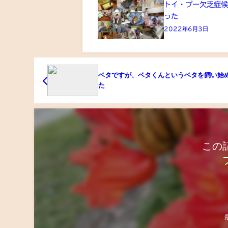
トイ・プー欠乏症
った
2022年6月3日
ベタですが、ベタくんというベタを飼い始
た
この