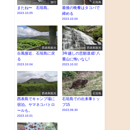
旅行
石垣島
またね〜 石垣島。
最後の晩餐はタコパで
2023.10.05
締める
2023.10.04
西表島観光
西表島観光
台風接近、石垣島に戻
3年越しの悲願達成! 八
る
重山に悔いなし!
2023.10.04
2023.10.02
西表島観光
石垣島
西表島でキャンプ場に
石垣島での出来事トッ
宿泊。ヤマネコパトロ
プ15
ールも。
2023.09.30
2023.10.01