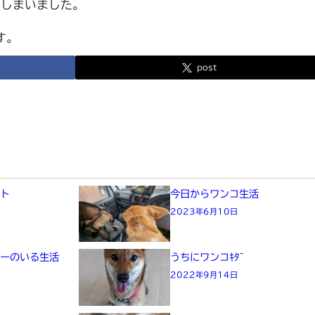
てしまいました。
す。
post
ート
今日からワンコ生活
2023年6月10日
プーのいる生活
うちにワンコｷﾀ~
2022年9月14日