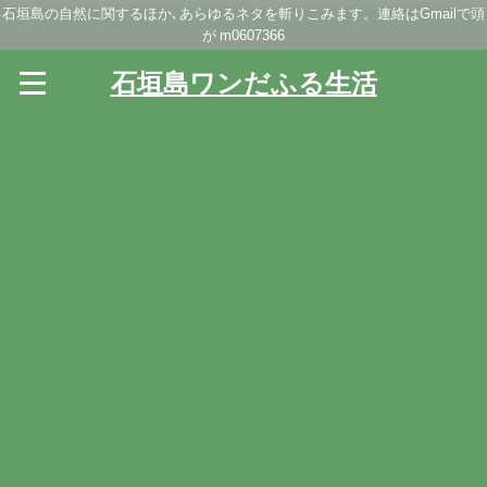
石垣島の自然に関するほか､あらゆるネタを斬りこみます。連絡はGmailで頭
が m0607366
石垣島ワンだふる生活