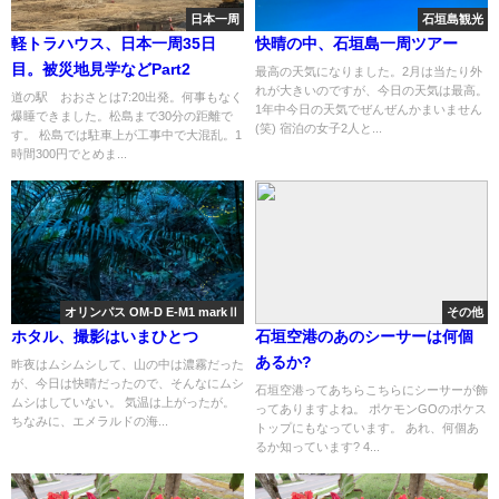
日本一周
石垣島観光
軽トラハウス、日本一周35日
快晴の中、石垣島一周ツアー
目。被災地見学などPart2
最高の天気になりました。2月は当たり外
れが大きいのですが、今日の天気は最高。
道の駅 おおさとは7:20出発。何事もなく
1年中今日の天気でぜんぜんかまいません
爆睡できました。松島まで30分の距離で
(笑) 宿泊の女子2人と...
す。 松島では駐車上が工事中で大混乱。1
時間300円でとめま...
オリンパス OM-D E-M1 markⅡ
その他
ホタル、撮影はいまひとつ
石垣空港のあのシーサーは何個
あるか?
昨夜はムシムシして、山の中は濃霧だった
が、今日は快晴だったので、そんなにムシ
石垣空港ってあちらこちらにシーサーが飾
ムシはしていない。 気温は上がったが。
ってありますよね。 ポケモンGOのポケス
ちなみに、エメラルドの海...
トップにもなっています。 あれ、何個あ
るか知っています? 4...