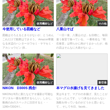
使用機材など
その他
今使用している図鑑など
八重山そば
図鑑はそろえるときりがないが、とうめん
「一日一食、八重山そば」を目標に、毎回
これだけで観察はできそう。 Amazon華麗
違う食堂で食べている。 一番有名な「明
なる水辺のハンターカワセミ・ヤマセミ・
石食堂」は明らかに肉がうまかったが、他
アカショウビン (B...
の店はそんなに大差がないよ...
使用機材など
新空港
NIKON D300S 残念!
本マグロ水揚げを見てきました
NIKONが8月に新たなビデオ撮影が可能な
実は今まで、マグロの水揚げ、見たことが
デジタル一眼を発売するらしい。しかし、
なかったんです。 いつ来るかわからない
動画のみのスペックに注目すると・・
漁船を待っているのがどうかと思いまし
1280×720/24 f...
て… そして今日、faceb...