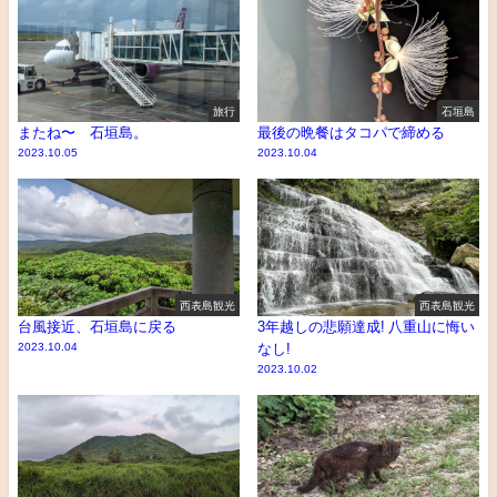
旅行
石垣島
またね〜 石垣島。
最後の晩餐はタコパで締める
2023.10.05
2023.10.04
西表島観光
西表島観光
台風接近、石垣島に戻る
3年越しの悲願達成! 八重山に悔い
2023.10.04
なし!
2023.10.02