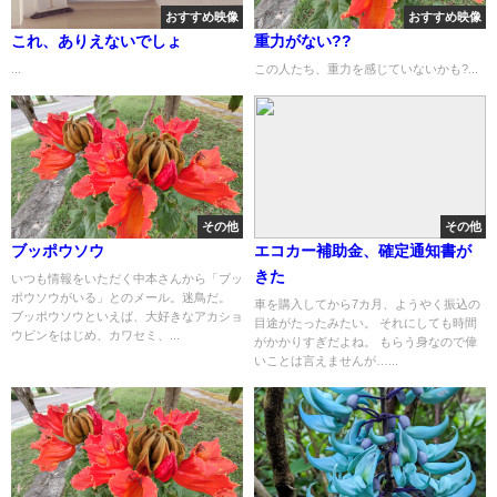
おすすめ映像
おすすめ映像
これ、ありえないでしょ
重力がない??
...
この人たち、重力を感じていないかも?...
その他
その他
ブッポウソウ
エコカー補助金、確定通知書が
きた
いつも情報をいただく中本さんから「ブッ
ポウソウがいる」とのメール。迷鳥だ。
車を購入してから7カ月、ようやく振込の
ブッポウソウといえば、大好きなアカショ
目途がたったみたい。 それにしても時間
ウビンをはじめ、カワセミ、...
がかかりすぎだよね。 もらう身なので偉
いことは言えませんが…...