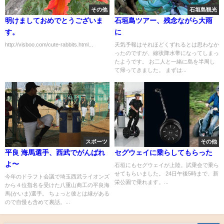
その他
石垣島観光
明けましておめでとうございま
石垣島ツアー、残念ながら大雨
す。
に
http://visboo.com/cute-rabbits.html...
天気予報はそれほどくずれるとは思わなか
ったのですが、線状降水帯になってしまっ
たようです。 お二人と一緒に島を半周し
て帰ってきました。 まずは...
スポーツ
その他
平良 海馬選手、西武でがんばれ
セグウェイに乗らしてもらった
よ〜
石垣にもセグウェイが上陸。試乗会で乗ら
せてもらいました。 24日午後5時まで、新
今年のドラフト会議で埼玉西武ライオンズ
栄公園で乗れます。...
から４位指名を受けた八重山商工の平良海
馬(かいま)選手。 ちょっと彼とは縁がある
ので自慢も含めて裏話。...