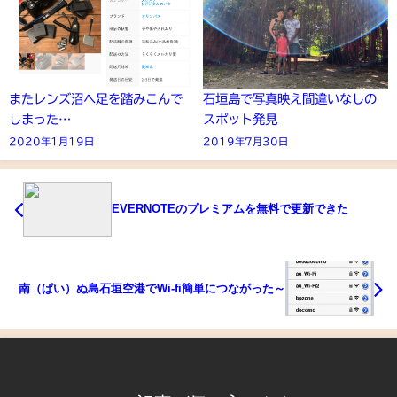
またレンズ沼へ足を踏みこんで
石垣島で写真映え間違いなしの
しまった…
スポット発見
2020年1月19日
2019年7月30日
EVERNOTEのプレミアムを無料で更新できた
南（ぱい）ぬ島石垣空港でWi-fi簡単につながった～