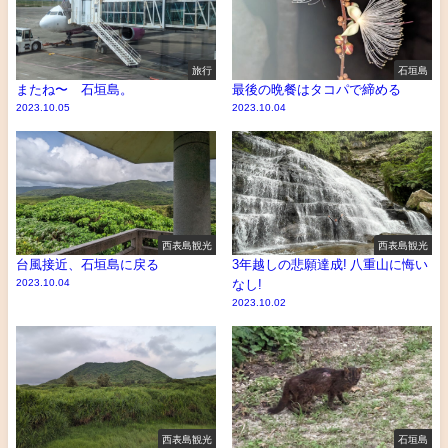
旅行
石垣島
またね〜 石垣島。
最後の晩餐はタコパで締める
2023.10.05
2023.10.04
西表島観光
西表島観光
台風接近、石垣島に戻る
3年越しの悲願達成! 八重山に悔い
2023.10.04
なし!
2023.10.02
西表島観光
石垣島