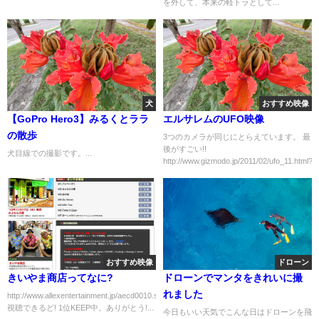
を外して、本来の軽トラとして...
犬
おすすめ映像
【GoPro Hero3】みるくとララ
エルサレムのUFO映像
の散歩
3つのカメラが同じにとらえています。 最
後がすごい!!
犬目線での撮影です。...
http://www.gizmodo.jp/2011/02/ufo_11.html?...
おすすめ映像
ドローン
きいやま商店ってなに?
ドローンでマンタをきれいに撮
れました
http://www.allexentertainment.jp/aecd0010.shtml
視聴できるど! 1位KEEP中。ありがとう!...
今日もいい天気でこんな日はドローンを飛