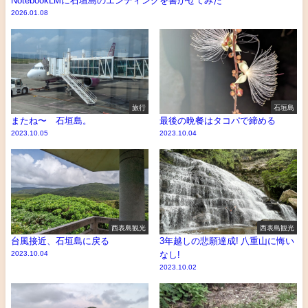
NotebookLMに石垣島のエンディングを書かせてみた
2026.01.08
旅行
石垣島
またね〜 石垣島。
最後の晩餐はタコパで締める
2023.10.05
2023.10.04
西表島観光
西表島観光
台風接近、石垣島に戻る
3年越しの悲願達成! 八重山に悔い
2023.10.04
なし!
2023.10.02