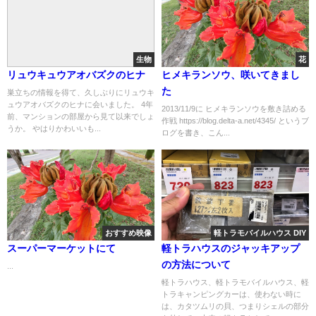
生物
花
リュウキュウアオバズクのヒナ
ヒメキランソウ、咲いてきまし
た
巣立ちの情報を得て、久しぶりにリュウキ
ュウアオバズクのヒナに会いました。 4年
2013/11/9に ヒメキランソウを敷き詰める
前、マンションの部屋から見て以来でしょ
作戦 https://blog.delta-a.net/4345/ というブ
うか。 やはりかわいいも...
ログを書き、こん...
おすすめ映像
軽トラモバイルハウス DIY
スーパーマーケットにて
軽トラハウスのジャッキアップ
の方法について
...
軽トラハウス、軽トラモバイルハウス、軽
トラキャンピングカーは、使わない時に
は、カタツムリの貝、つまりシェルの部分