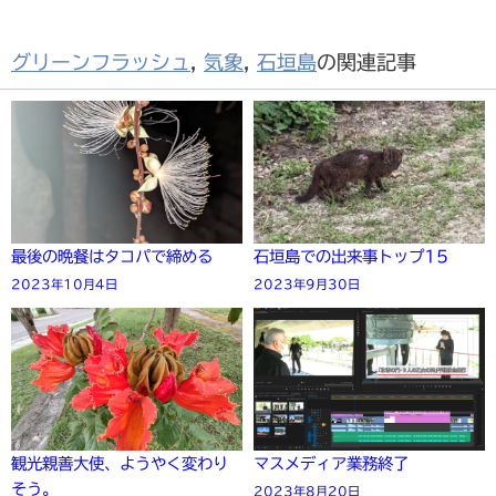
グリーンフラッシュ
,
気象
,
石垣島
の関連記事
最後の晩餐はタコパで締める
石垣島での出来事トップ15
2023年10月4日
2023年9月30日
観光親善大使、ようやく変わり
マスメディア業務終了
そう。
2023年8月20日