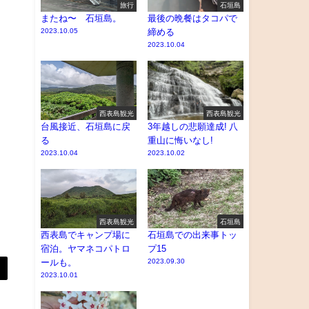
旅行
石垣島
またね〜 石垣島。
最後の晩餐はタコパで
2023.10.05
締める
2023.10.04
西表島観光
西表島観光
台風接近、石垣島に戻
3年越しの悲願達成! 八
る
重山に悔いなし!
2023.10.04
2023.10.02
西表島観光
石垣島
西表島でキャンプ場に
石垣島での出来事トッ
宿泊。ヤマネコパトロ
プ15
ールも。
2023.09.30
2023.10.01