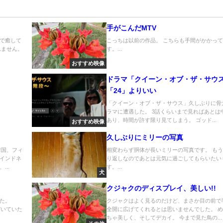
手がこんだMTV
で癒して
こっちは以前の作品。 こちらも手間がかかっ
れません。
す。...
おすすめ映像
ドラマ「クイーン・オブ・ザ・サウ
「24」よりいい
「クイーン・オブ・ザ・サウス」久しぶりに骨
ラマに遭遇した。 3話くらいまで見ればあとは
あり、時間が許す限り見てしまう。 ゴッド...
おすすめ映像
久しぶりにミリーの写真
韓国、フィ
相変わらず胴体が長いミリーの写真です。 も
インドネ
り返しなのであとは元気に過ごしてもらいたい
..
す。...
犬
クジャクのディスプレイ、美しい!!
た。
クジャクはよく見るのだけど、まさか目の前で
が近づいていた
全開に広げてくれるとは思いませんでした。 
ちゃ美しく、そしてデカイ。 今まで見た鳥の...