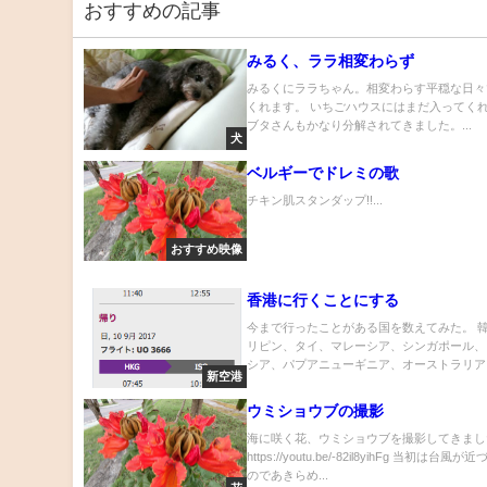
おすすめの記事
みるく、ララ相変わらず
みるくにララちゃん。相変わらす平穏な日々
くれます。 いちごハウスにはまだ入ってく
ブタさんもかなり分解されてきました。...
犬
ベルギーでドレミの歌
チキン肌スタンダップ!!...
おすすめ映像
香港に行くことにする
今まで行ったことがある国を数えてみた。 
リピン、タイ、マレーシア、シンガポール、
シア、パプアニューギニア、オーストラリア、.
新空港
ウミショウブの撮影
海に咲く花、ウミショウブを撮影してきまし
https://youtu.be/-82il8yihFg 当初は台風
のであきらめ...