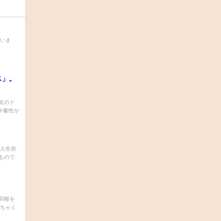
ていま
ス」。
太のド
中毒性が
う人生折
もので
羽根を
めちゃく