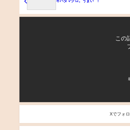
キハダマグロ。うまい !
この
Xでフォ