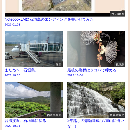
YouTuber
NotebookLMに石垣島のエンディングを書かせてみた
2026.01.08
旅行
石垣島
またね〜 石垣島。
最後の晩餐はタコパで締める
2023.10.05
2023.10.04
西表島観光
西表島観光
台風接近、石垣島に戻る
3年越しの悲願達成! 八重山に悔い
2023.10.04
なし!