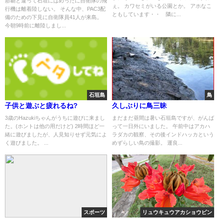
那覇と違って石垣にはめったに自衛隊の飛
ぇ。 カワセミがいる公園とか。 アホなこ
行機は離着陸しない。 そんな中、PAC3配
ともしています・・ 隣に...
備のための下見に自衛隊員41人が来島。
今朝9時前に離陸しまし...
石垣島
鳥
子供と遊ぶと疲れるね?
久しぶりに鳥三昧
3歳のHazukiちゃんがうちに遊びに来まし
まだまだ昼間は暑い石垣島ですが、がんば
た。(ホントは他の用だけど) 2時間ほど一
って一日外にいました。 午前中はアカハ
緒に遊びましたが、人見知りせず元気によ
ラダカの観察、その後インドハッカという
く遊びました。 ...
めずらしい鳥の撮影。 運良...
スポーツ
リュウキュウアカショウビン