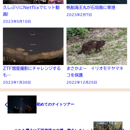
久しぶりにNetflixでヒット動
帆船海王丸が石垣島に寄港
画!
2023年2月7日
2023年5月10日
ZTF彗星撮影にチャレンジする
まさかよ～ イリオモテヤマネ
も…
コを保護
2023年1月30日
2022年12月25日
初めてのナイトツアー