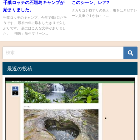
千葉ロッテの石垣島キャンプが
このシーン、レア?
始まりました。
タカサゴシロアリの巣と、虫をはきだすシ
ーン貴重ですかね・・...
千葉ロッテのキャンプ、今年で6回目だそ
うです。 最初の年に取材したきりで久し
ぶりです。 裏にはこんな文字がありまし
た。 「翔破」新生マリーン...
最近の投稿