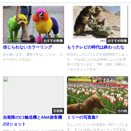
おすすめ映像
おすすめ映像
信じられないカラーリング
もうテレビの時代は終わったな
目を疑います。 虐待ですな。こりゃ。 カ
昨日久しぶりにテレビを長時間見てしまっ
ラーのセンスもない。...
た。 ちなみにふだんはNHKニュースを早
送りで見ています。 7時、12時、19時とし
っかりチェックする...
石垣島
その他
自衛隊のC1輸送機とANA旅客機
ミリーの写真集?
の2ショット
久しぶりにミリーの写真を一挙アップしま
す。 すごいきれいなチューリップですね