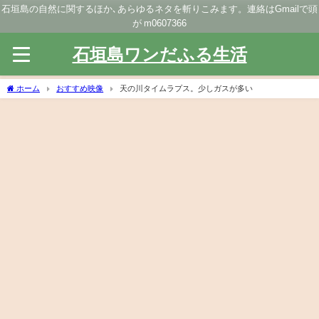
石垣島の自然に関するほか､あらゆるネタを斬りこみます。連絡はGmailで頭
が m0607366
石垣島ワンだふる生活
ホーム
おすすめ映像
天の川タイムラプス。少しガスが多い