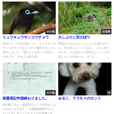
その他
石垣島
リュウキュウサンコウチョウ
久しぶりに沢のぼり
自分にとって幻の鳥だった、リュウキュウ
野底のたなかさんとこにパンを買うがて
サンコウチョウをようやく撮影することに
ら、滝を探しにいってみた。 しかし見つ
成功しました。 尾がとても長くてきれい
からず、そのかわりに野生のイノシシ10
な鳥です。 けれども落ち着...
頭くらいと出会った。 すぐに...
その他
犬
表題登記申請終わりました。
みるく、ララ久々のカット
家を建てると、表題登記という申請をしな
...
ければいけません。 土地家屋調査士さん
という方にやっていただくのが普通です