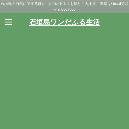
石垣島の自然に関するほか､あらゆるネタを斬りこみます。連絡はGmailで頭
が m0607366
石垣島ワンだふる生活