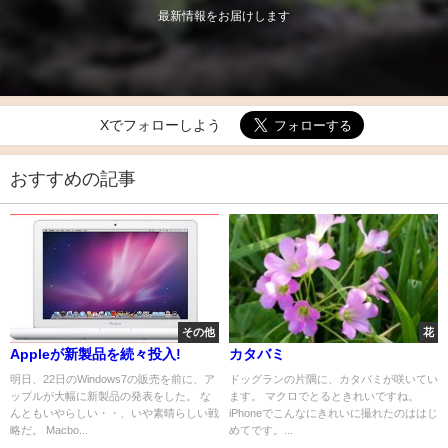
最新情報をお届けします
Xでフォローしよう
おすすめの記事
その他
花
Appleが新製品を続々投入!
カタバミ
明日、22日のWindows7の販売を前に、ア
ドッグランの片隅に、カタバミが咲いてい
ップルが大幅に新製品の発表をした。 な
ます。 マクロでとるときれいですね。
んともいやらしい・・、いや素晴らしい戦
iPhoneでこんなにきれいに撮れたのははじ
略だ。 Macbo...
めてです。...