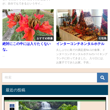
が、自分でもできるというサイ...
おすすめ映像
石垣島
絶対にこの中には入りたくない
インターコンチネンタルホテル
な。
久しぶりに島での満足度No.1の食事、イ
ンターコンチネンタルホテルのバイキング
...
ランチに行ってきました。 入り口には、
お菓子でできたお家。子供...
最近の投稿