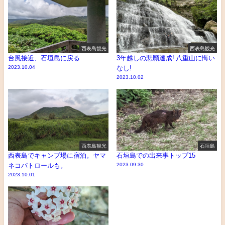
西表島観光
西表島観光
台風接近、石垣島に戻る
3年越しの悲願達成! 八重山に悔い
2023.10.04
なし!
2023.10.02
西表島観光
石垣島
西表島でキャンプ場に宿泊。ヤマ
石垣島での出来事トップ15
ネコパトロールも。
2023.09.30
2023.10.01