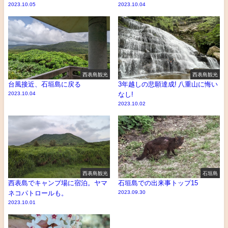
2023.10.05
2023.10.04
西表島観光
西表島観光
台風接近、石垣島に戻る
3年越しの悲願達成! 八重山に悔い
2023.10.04
なし!
2023.10.02
西表島観光
石垣島
西表島でキャンプ場に宿泊。ヤマ
石垣島での出来事トップ15
ネコパトロールも。
2023.09.30
2023.10.01