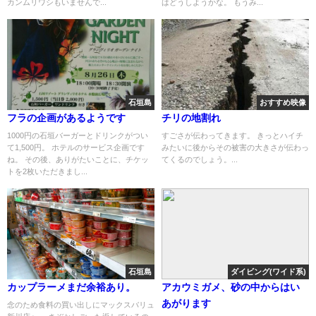
カンムリワシもいませんで...
はどうしようかな。 もうみ...
石垣島
おすすめ映像
フラの企画があるようです
チリの地割れ
1000円の石垣バーガーとドリンクがつい
すごさが伝わってきます。 きっとハイチ
て1,500円。 ホテルのサービス企画です
みたいに後からその被害の大きさが伝わっ
ね。 その後、ありがたいことに、チケッ
てくるのでしょう。...
トを2枚いただきまし...
石垣島
ダイビング(ワイド系)
カップラーメまだ余裕あり。
アカウミガメ、砂の中からはい
あがります
念のため食料の買い出しにマックスバリュ