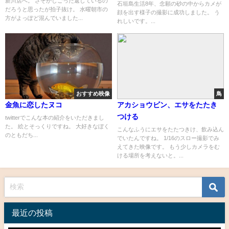
新川店へ。 さぞかしごった返しているの
石垣島生活8年、念願の砂の中からカメが
だろうと思ったが拍子抜け。 水曜朝市の
顔を出す様子の撮影に成功しました。 う
方がよっぽど混んでいました...
れしいです。...
おすすめ映像
鳥
金魚に恋したヌコ
アカショウビン、エサをたたき
つける
twitterでこんな本の紹介をいただきまし
た。 絵とそっくりですね。 大好きなぼく
こんなふうにエサをたたつきけ、飲み込ん
のともだち...
でいたんですね。 1/16のスロー撮影でみ
えてきた映像です。 もう少しカメラをむ
ける場所を考えないと。...
最近の投稿