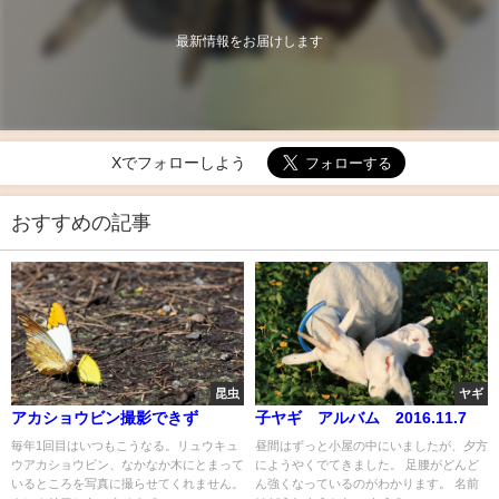
最新情報をお届けします
Xでフォローしよう
おすすめの記事
昆虫
ヤギ
アカショウビン撮影できず
子ヤギ アルバム 2016.11.7
毎年1回目はいつもこうなる。リュウキュ
昼間はずっと小屋の中にいましたが、夕方
ウアカショウビン、なかなか木にとまって
にようやくでてきました。 足腰がどんど
いるところを写真に撮らせてくれません。
ん強くなっているのがわかります。 名前