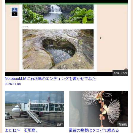
YouTuber
NotebookLMに石垣島のエンディングを書かせてみた
2026.01.08
旅行
石垣島
またね〜 石垣島。
最後の晩餐はタコパで締める