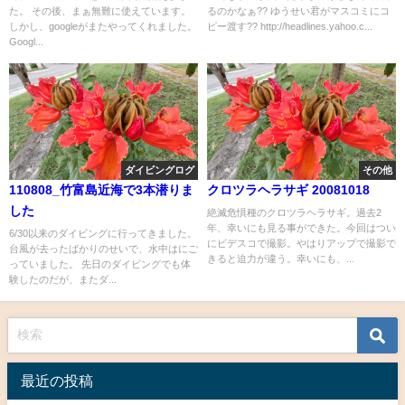
た。 その後、まぁ無難に使えています。
るのかなぁ?? ゆうせい君がマスコミにコ
しかし、googleがまたやってくれました。
ピー渡す?? http://headlines.yahoo.c...
Googl...
ダイビングログ
その他
110808_竹富島近海で3本潜りま
クロツラヘラサギ 20081018
した
絶滅危惧種のクロツラヘラサギ。過去2
年、幸いにも見る事ができた。今回はつい
6/30以来のダイビングに行ってきました。
にビデスコで撮影。やはりアップで撮影で
台風が去ったばかりのせいで、水中はにご
きると迫力が違う。幸いにも、...
っていました。 先日のダイビングでも体
験したのだが、またダ...
最近の投稿