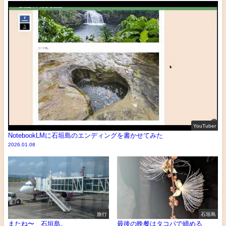
YouTuber
NotebookLMに石垣島のエンディングを書かせてみた
2026.01.08
旅行
石垣島
またね〜 石垣島。
最後の晩餐はタコパで締める