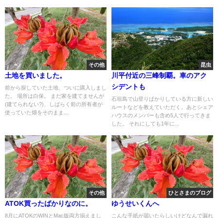
その他
昆虫
土地を買いました。
川平付近の三峰制覇。車のアク
シデントも
前から探していた土地、ついに購入しまし
た。 場所は白保。 まだ家を建てませんが
石垣島で山登りばかりしている方に新しい
(建てられない?)、しばらく前の所有者が
ルートなどを教えていただく。あとシェア
使っていた畑をそのまま...
ハウスのメンバーも含め5人で行ってきま
した。 それにしても1年に...
その他
ひとさまのブログ
ATOK買ったばかりなのに。
ゆうせいくんへ
8月にATOKのWINとMac版両方揃えまし
こんな手紙が届いたらしいけどなんで漏れ