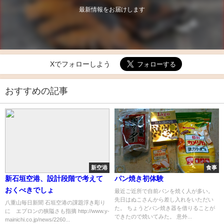
最新情報をお届けします
Xでフォローしよう
おすすめの記事
新空港
食事
新石垣空港、設計段階で考えて
パン焼き初体験
おくべきでしょ
最近ご近所で自前パンを焼く人が多い。
先日はぬこさんから差し入れをいただい
八重山毎日新聞 石垣空港の課題浮き彫り
た。 ちょうどパン焼き器を借りることが
に エプロンの狭隘さも指摘 http://www.y-
できたので焼いてみた。 意外...
mainichi.co.jp/news/2260...