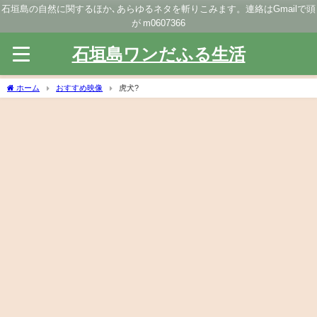
石垣島の自然に関するほか､あらゆるネタを斬りこみます。連絡はGmailで頭
が m0607366
石垣島ワンだふる生活
ホーム
おすすめ映像
虎犬?