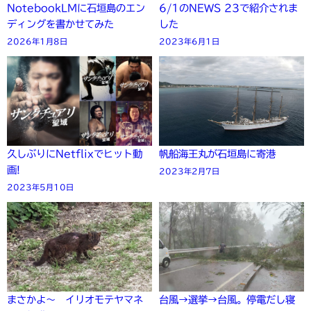
NotebookLMに石垣島のエン
6/1のNEWS 23で紹介されま
ディングを書かせてみた
した
2026年1月8日
2023年6月1日
久しぶりにNetflixでヒット動
帆船海王丸が石垣島に寄港
画!
2023年2月7日
2023年5月10日
まさかよ～ イリオモテヤマネ
台風→選挙→台風。停電だし寝