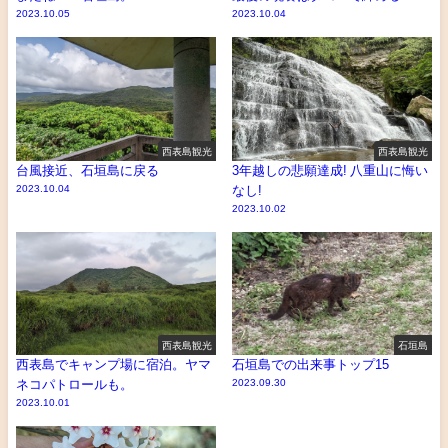
2023.10.05
2023.10.04
西表島観光
西表島観光
台風接近、石垣島に戻る
3年越しの悲願達成! 八重山に悔い
2023.10.04
なし!
2023.10.02
西表島観光
石垣島
西表島でキャンプ場に宿泊。ヤマ
石垣島での出来事トップ15
ネコパトロールも。
2023.09.30
2023.10.01