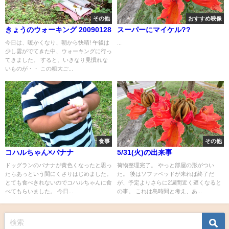
その他
おすすめ映像
きょうのウォーキング 20090128
スーパーにマイケル??
今日は、暖かくなり、朝から快晴! 午後は
...
少し雲がでてきた中、ウォーキングに行っ
てきました。 すると、いきなり見慣れな
いものが・・ この粗大ご...
食事
その他
コハルちゃん×バナナ
5/31(火)の出来事
ドッグランのバナナが黄色くなったと思っ
荷物整理完了。 やっと部屋の形がつい
たらあっという間にくさりはじめました。
た。 後はソファベッドが来れば終了だ
とても食べきれないのでコハルちゃんに食
が、予定よりさらに2週間近く遅くなると
べてもらいました。 今日...
の事。 これは島時間と考え、あ...