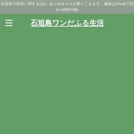
石垣島の自然に関するほか､あらゆるネタを斬りこみます。連絡はGmailで頭
が m0607366
石垣島ワンだふる生活