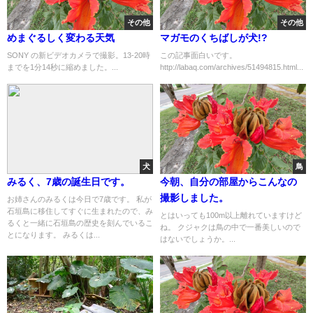
その他
その他
めまぐるしく変わる天気
マガモのくちばしが犬!?
SONY の新ビデオカメラで撮影。13-20時
この記事面白いです。
までを1分14秒に縮めました。...
http://labaq.com/archives/51494815.html...
犬
鳥
みるく、7歳の誕生日です。
今朝、自分の部屋からこんなの
撮影しました。
お姉さんのみるくは今日で7歳です。 私が
石垣島に移住してすぐに生まれたので、み
とはいっても100m以上離れていますけど
るくと一緒に石垣島の歴史を刻んでいるこ
ね。 クジャクは鳥の中で一番美しいので
とになります。 みるくは...
はないでしょうか。...