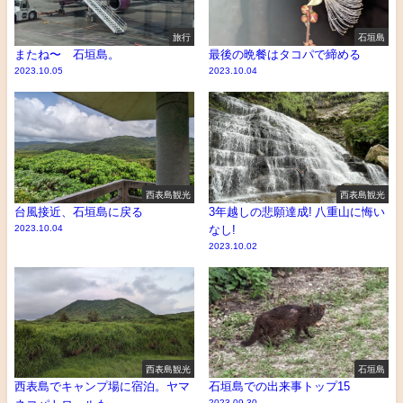
旅行
石垣島
またね〜 石垣島。
最後の晩餐はタコパで締める
2023.10.05
2023.10.04
西表島観光
西表島観光
台風接近、石垣島に戻る
3年越しの悲願達成! 八重山に悔い
2023.10.04
なし!
2023.10.02
西表島観光
石垣島
西表島でキャンプ場に宿泊。ヤマ
石垣島での出来事トップ15
2023.09.30