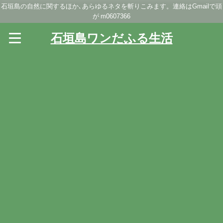
石垣島の自然に関するほか､あらゆるネタを斬りこみます。連絡はGmailで頭
が m0607366
石垣島ワンだふる生活