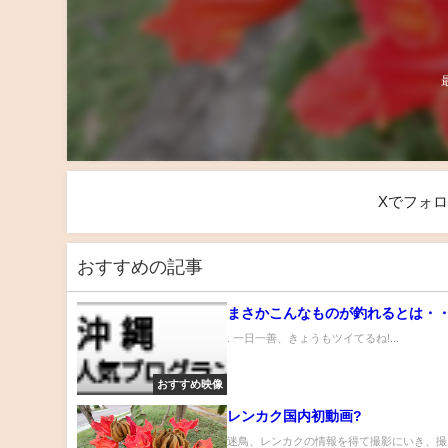
Xでフォ
おすすめの記事
まさかこんなものが釣れるとは・
. 一日一善、きょうもツイてるね!...
おすすめ映像
レンカク国内初動画?
迷鳥、レンカクの情報を得て撮影にいき、撮