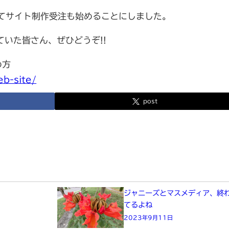
ってサイト制作受注も始めることにしました。
いた皆さん、ぜひどうぞ!!
め方
eb-site/
post
た
ジャニーズとマスメディア、終
てるよね
2023年9月11日