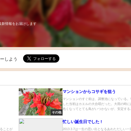
最新情報をお届けします
ローしよう
・
マンションからコサギを狙う
マンションのすぐ前は、調整池になっている。
した当初はカエルの大合唱だった。大雨の時に
色くなってとても鳥がいつかないが、安定すると.
その他
忙しい誕生日でした !
ることが
2013.3.7は一生の思い出となるあわただしい一