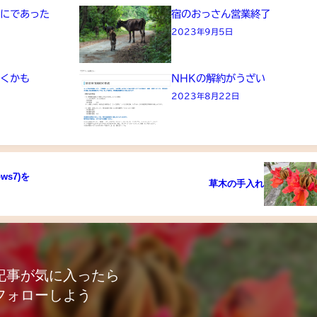
画にであった
宿のおっさん営業終了
2023年9月5日
きくかも
NHKの解約がうざい
2023年8月22日
ows7)を
草木の手入れ
記事が気に入ったら
フォローしよう