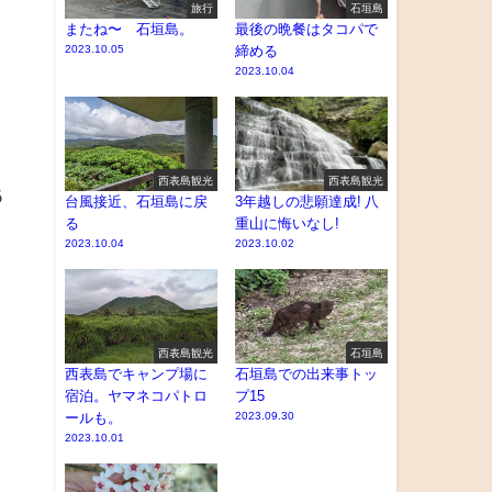
旅行
石垣島
またね〜 石垣島。
最後の晩餐はタコパで
2023.10.05
締める
2023.10.04
西表島観光
西表島観光
あ
台風接近、石垣島に戻
3年越しの悲願達成! 八
る
重山に悔いなし!
2023.10.04
2023.10.02
西表島観光
石垣島
西表島でキャンプ場に
石垣島での出来事トッ
宿泊。ヤマネコパトロ
プ15
ールも。
2023.09.30
2023.10.01