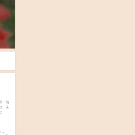
引っ越
は、茶
..
日でし