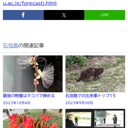
u.ac.jp/forecastj.html
LINE
石垣島
の関連記事
最後の晩餐はタコパで締める
石垣島での出来事トップ15
2023年10月4日
2023年9月30日