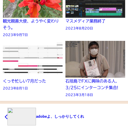
観光親善大使、ようやく変わり
マスメディア業務終了
そう。
2023年8月20日
2023年9月7日
くっそ忙しい7月だった
石垣島でFXに興味のある人、
3/25にインターコンチ集合!
2023年8月1日
2023年3月18日
adobeよ、しっかりしてくれ