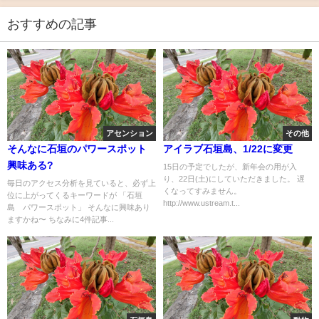
おすすめの記事
アセンション
その他
そんなに石垣のパワースポット
アイラブ石垣島、1/22に変更
興味ある?
15日の予定でしたが、新年会の用が入
り、22日(土)にしていただきました。 遅
毎日のアクセス分析を見ていると、必ず上
くなってすみません。
位に上がってくるキーワードが 「石垣
http://www.ustream.t...
島 パワースポット」 そんなに興味あり
ますかね〜 ちなみに4件記事...