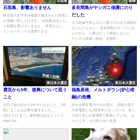
石垣島
動物
石垣島、影響ありません
多良間島がヤシガニ保護にのり
だした
東北地方太平洋沖地震で被災された皆様に
お見舞い申し上げます。 石垣島はほとん
もう絶滅寸前なのに八重山ではまだ規制が
ど影響を受けていません。 停電もなし、
ないんだよねぇ～ 多良間島がやっている
インターネットも使用できま...
んだから、八重山だって規制しないと。
ヤシガニ保護へ条例 全国初...
東日本大震災
東日本大震災
震災から5年、復興について思う
福島原発、メルトダウン(炉心溶
こと
融)の危機
今日であの日から5年がたちました。 3年
自分は東京電力の元社員だ。 福島の原子
前にもこんな記事を書きました。
力発電所にも2回見学に行っている。多く
2013.3.11 すごい違和感のあるニュース
の知り合いが発電所で勤務している。 お
https://bl...
そらく今、その知り合い全員...