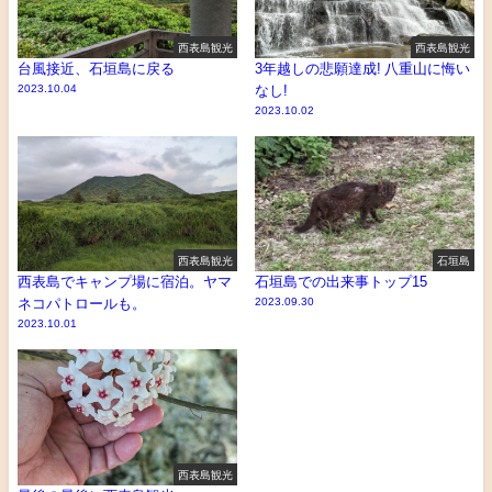
西表島観光
西表島観光
台風接近、石垣島に戻る
3年越しの悲願達成! 八重山に悔い
2023.10.04
なし!
2023.10.02
西表島観光
石垣島
西表島でキャンプ場に宿泊。ヤマ
石垣島での出来事トップ15
ネコパトロールも。
2023.09.30
2023.10.01
西表島観光