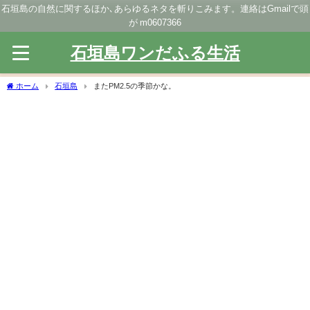
石垣島の自然に関するほか､あらゆるネタを斬りこみます。連絡はGmailで頭
が m0607366
石垣島ワンだふる生活
ホーム
石垣島
またPM2.5の季節かな。