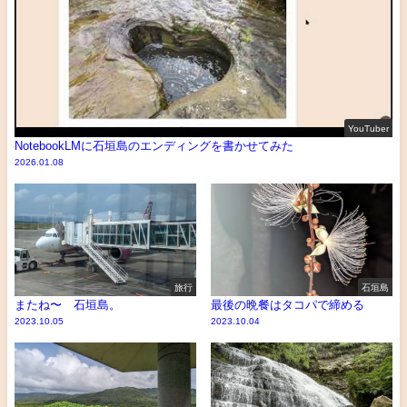
YouTuber
NotebookLMに石垣島のエンディングを書かせてみた
2026.01.08
旅行
石垣島
またね〜 石垣島。
最後の晩餐はタコパで締める
2023.10.05
2023.10.04