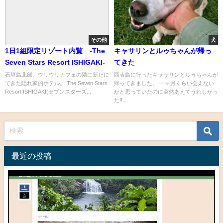
その他
犬
1日1組限定リゾート内覧 -The
キャサリンとルゥちゃんが帰っ
Seven Stars Resort ISHIGAKI-
てきた
石垣島北部、ウリウリカフェの隣に新たに
西表島に行ったキャサリンとルゥちゃんが
できた隠れ家的ホテル。 The Seven Stars
帰ってきました。 一ヶ月くらい会えない
Resort ISHIGAKI(セブンスターズ...
かと思っていたのに突然あえてうれしかっ
た!!...
最近の投稿