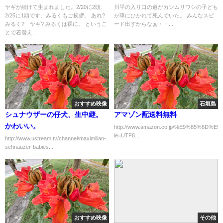
ヤギが続けて生まれました。2/20に2頭、
川平の入り口の道がカンムリワシの子ども
2/25に1頭です。みるくもご挨拶。 あれ?
が車にひかれて死んでいた。 みんなスピ
みるく? ヤギ? みるくは裸に。 というこ
ード出すからなぁ・・...
とで着替え...
おすすめ映像
石垣島
シュナウザーの仔犬、生中継。
アマゾン配送料無料
かわいい。
http://www.amazon.co.jp/%E9%85%8D
ie=UTF8...
http://www.ustream.tv/channel/maximilian-
schnauzer-babies...
おすすめ映像
その他