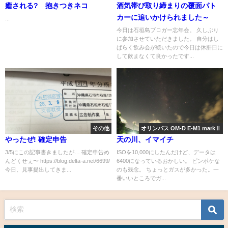
癒される? 抱きつきネコ
酒気帯び取り締まりの覆面パト
カーに追いかけられました～
...
今日は石垣島ブロガー忘年会。 久しぶり
に参加させていただきました。 自分はし
ばらく飲み会が続いたので今日は休肝日に
して飲まなくて良かったです...
その他
オリンパス OM-D E-M1 markⅡ
やったぜ! 確定申告
天の川、イマイチ
3/5にこの記事書きましたが… 確定申告め
ISOを10,000にしたんだけど、データは
んどくせぇ〜 https://blog.delta-a.net/6699/
6400になっているおかしい。 ピンボケな
今日、見事提出してきま...
のも残念。 ちょっとガスが多かった。一
番いいところでガ...