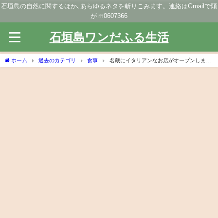
石垣島の自然に関するほか､あらゆるネタを斬りこみます。連絡はGmailで頭
が m0607366
石垣島ワンだふる生活
ホーム
過去のカテゴリ
食事
名蔵にイタリアンなお店がオープンしまし
た。