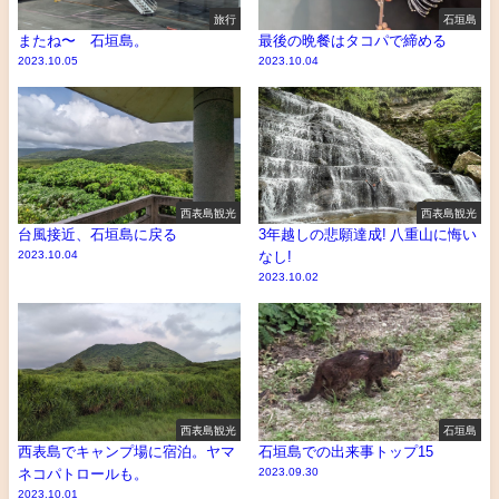
旅行
石垣島
またね〜 石垣島。
最後の晩餐はタコパで締める
2023.10.05
2023.10.04
西表島観光
西表島観光
台風接近、石垣島に戻る
3年越しの悲願達成! 八重山に悔い
2023.10.04
なし!
2023.10.02
西表島観光
石垣島
西表島でキャンプ場に宿泊。ヤマ
石垣島での出来事トップ15
ネコパトロールも。
2023.09.30
2023.10.01