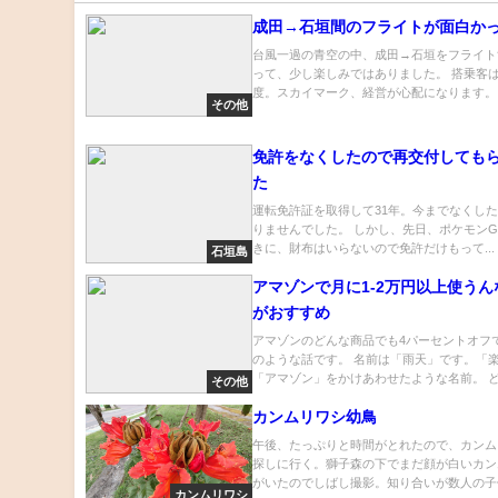
成田→石垣間のフライトが面白か
台風一過の青空の中、成田→石垣をフライト
って、少し楽しみではありました。 搭乗客は
度。スカイマーク、経営が心配になります。 .
その他
免許をなくしたので再交付しても
た
運転免許証を取得して31年。今までなくし
りませんでした。 しかし、先日、ポケモンG
きに、財布はいらないので免許だけもって...
石垣島
アマゾンで月に1-2万円以上使う
がおすすめ
アマゾンのどんな商品でも4パーセントオフ
のような話です。 名前は「雨天」です。「
「アマゾン」をかけあわせたような名前。 ど.
その他
カンムリワシ幼鳥
午後、たっぷりと時間がとれたので、カンム
探しに行く。獅子森の下でまだ顔が白いカン
がいたのでしばし撮影。知り合いが数人の子供
カンムリワシ