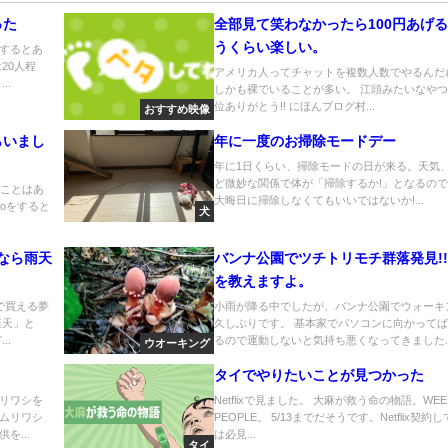
った
全部見て笑わなかったら100円あげ
うくらい楽しい。
するとあ
20人程
アメリカ人ってチャットを複数人数でやるんだ
..
しかも裸でいることが多い。 江頭みたいなやつか
位ありがとう!! にほんブログ村...
おすすめ映像
らいまし
年に一度のお掃除モードデー
年に1日くらい、掃除モードの日が来る。天気
ど微妙な関係で体が「掃除するか!」となるの
たことはあ
大晦日に掃除しなくてもいいではないか!...
oをすると
犬
んなら雨天
バンナ公園でツチトリモチ群落発見!!
を教えますよ。
で買える夢
小雨が降る中でしたが、バンナ公園でウォーキ
楽天」と
久しぶりです。 基本家でパソコンに向かって
..
るので運動しないと気持ち悪くなってきました..
ウオーキング
タイでやりたいことが見つかった
リワシを
Netflixで見ました。 大麻が救う命の物語。WEED
ムリワシ
PEOPLE。 5/13までだそうです。Netflix契約
を...
は必見...
タイ