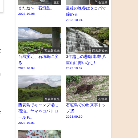
旅行
石垣島
またね〜 石垣島。
最後の晩餐はタコパで
2023.10.05
締める
2023.10.04
が
西表島観光
西表島観光
台風接近、石垣島に戻
3年越しの悲願達成! 八
る
重山に悔いなし!
2023.10.04
2023.10.02
で
西表島観光
石垣島
西表島でキャンプ場に
石垣島での出来事トッ
宿泊。ヤマネコパトロ
プ15
ギ
ールも。
2023.09.30
2023.10.01