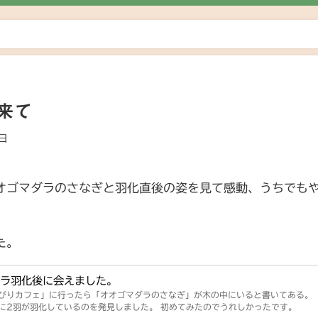
来て
6日
オゴマダラのさなぎと羽化直後の姿を見て感動、うちでも
た。
ダラ羽化後に会えました。
びりカフェ」に行ったら「オオゴマダラのさなぎ」が木の中にいると書いてある。
に2羽が羽化しているのを発見しました。 初めてみたのでうれしかったです。