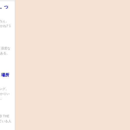
る。つ
ねぇ。
ね? 1
、湿度な
である。
 場所
ング。
ばかりい
.
 THE
している人