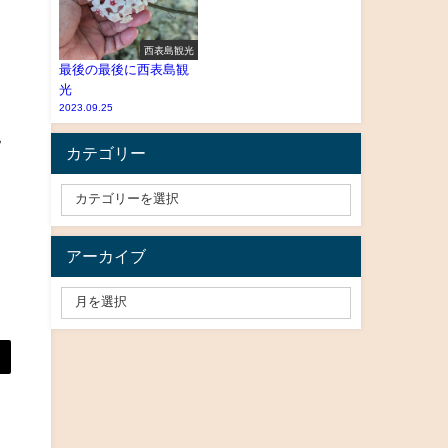
西表島観光
最後の最後に西表島観
光
2023.09.25
し
カテゴリー
アーカイブ