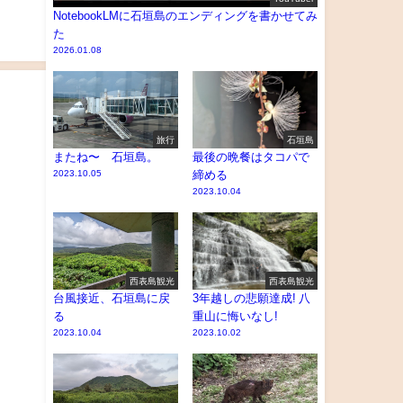
NotebookLMに石垣島のエンディングを書かせてみ
た
2026.01.08
旅行
石垣島
またね〜 石垣島。
最後の晩餐はタコパで
2023.10.05
締める
2023.10.04
西表島観光
西表島観光
台風接近、石垣島に戻
3年越しの悲願達成! 八
る
重山に悔いなし!
2023.10.04
2023.10.02