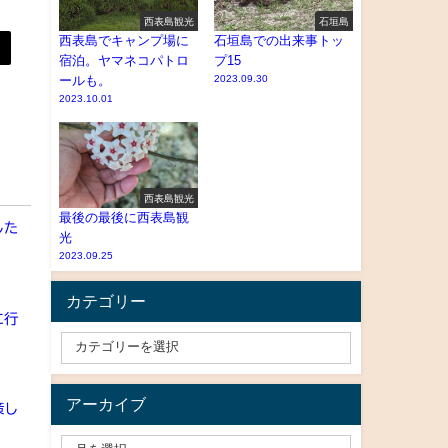
西表島観光
石垣島
西表島でキャンプ場に
石垣島での出来事トッ
宿泊。ヤマネコパトロ
プ15
ールも。
2023.09.30
2023.10.01
西表島観光
最後の最後に西表島観
した
光
2023.09.25
カテゴリー
に行
アーカイブ
策し