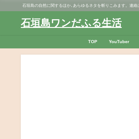
石垣島の自然に関するほか､あらゆるネタを斬りこみます。連絡はGmai
石垣島ワンだふる生活
TOP
YouTuber