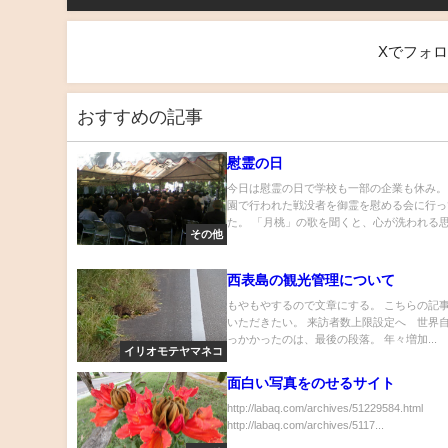
Xでフォ
おすすめの記事
慰霊の日
今日は慰霊の日で学校も一部の企業も休み。
園で行われた戦没者を御霊を慰める会に行っ
た。 「月桃」の歌を聞くと、心が洗われる思.
その他
西表島の観光管理について
もやもやするので文章にする。 こちらの記
いただきたい。 来訪者数上限設定へ 世界自
っかかったのは、最後の段落。 年々増加...
イリオモテヤマネコ
面白い写真をのせるサイト
http://labaq.com/archives/51229584.html
http://labaq.com/archives/5117...