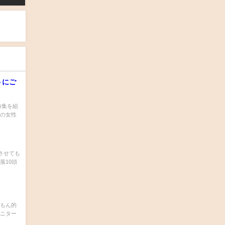
トにご
特集を組
住の女性
させても
落10頭
舎もん的
モニター