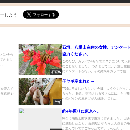
ローしよう
石垣、八重山在住の女性、アンケー
協力ください。
 バンナ公
てきまし
このたび、ガラパの4月号でエステについて大
..
むことなりました。 つきましては、八重山在
にアンケートを行い、その結果をガラパで報...
石垣島
仔ヤギ産まれた～
事を読んで
7/26に産まれたらしい。今日、ようやくだっこ
然遺産 ひ
らった。 最近、宿泊される皆さんには、ヤギ集
へのパインの皮あげが大好評。 これ...
ヤギ
約4年振りに東京へ。
完全に浦島太郎状態で東京に行きました。 田
に感動したこと。 品川駅がやたらと大画面の
が並んでいてすごかったです。 いったいい...