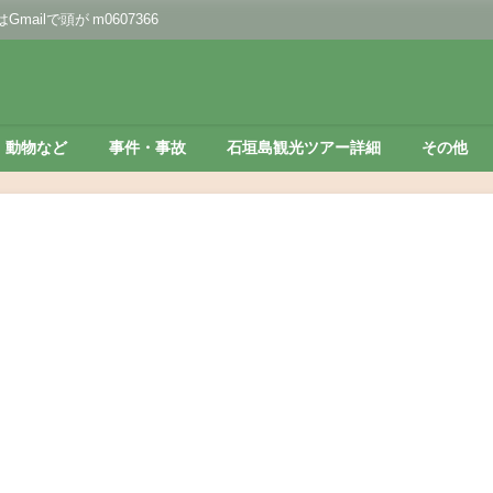
lで頭が m0607366
動物など
事件・事故
石垣島観光ツアー詳細
その他