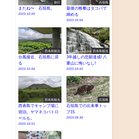
旅行
石垣島
またね〜 石垣島。
最後の晩餐はタコパで
2023.10.05
締める
2023.10.04
西表島観光
西表島観光
台風接近、石垣島に戻
3年越しの悲願達成! 八
る
重山に悔いなし!
2023.10.04
2023.10.02
西表島観光
石垣島
西表島でキャンプ場に
石垣島での出来事トッ
宿泊。ヤマネコパトロ
プ15
ールも。
2023.09.30
2023.10.01