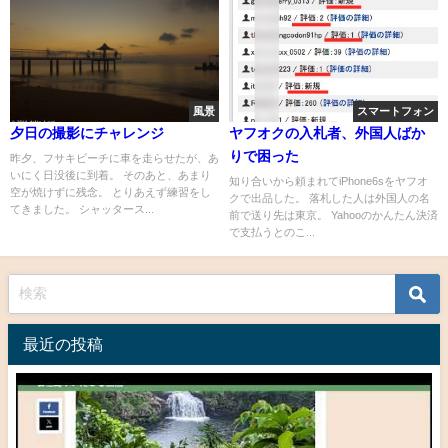
風景
スマートフォン
夕日の撮影にチャレンジ
ヤフオクの入札者、外国人ばか
りで困った
昨夕、フサキビーチに車を走らせたが、あ
いにく日没後に到着。 そのあと、あまり
知り合いから頼まれてiPhone6sをヤフオ
空が焼けずに残念。 とりあえず練習をし
クで出品した。 落札した人は外国人の名
てきました。 シャッタース...
前で送り先は東京。 Yahooのかんたん決済
で支払うとのこ...
最近の投稿