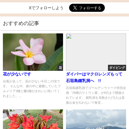
Xでフォローしよう
おすすめの記事
花
ダイビング
花が少ないです
ダイバーはマクロレンズもって
石垣島鍾乳洞へ !!
台風が去って、花が少ない今日この頃で
す。 そんな中、家の中に避難していたプ
石垣島鍾乳洞でゴールデンウイーク特別企
ルメリア3種と蘭2種がきれいに咲いてく
画「沖縄のウミウシ展」が6日まで開催さ
れました。...
れています。 鍾乳洞を見飽きた(?)人は直
接お金を払わないで食堂...