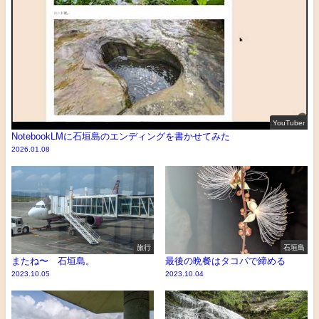
YouTuber
NotebookLMに石垣島のエンディングを書かせてみた
2026.01.08
旅行
石垣島
またね〜 石垣島。
最後の晩餐はタコパで締める
2023.10.05
2023.10.04