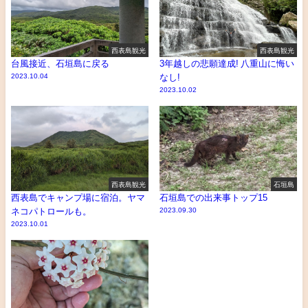
西表島観光
西表島観光
台風接近、石垣島に戻る
3年越しの悲願達成! 八重山に悔い
2023.10.04
なし!
2023.10.02
西表島観光
石垣島
西表島でキャンプ場に宿泊。ヤマ
石垣島での出来事トップ15
ネコパトロールも。
2023.09.30
2023.10.01