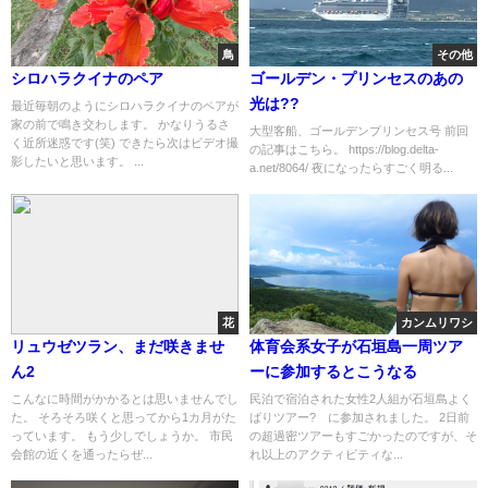
鳥
その他
シロハラクイナのペア
ゴールデン・プリンセスのあの
光は??
最近毎朝のようにシロハラクイナのペアが
家の前で鳴き交わします。 かなりうるさ
大型客船、ゴールデンプリンセス号 前回
く近所迷惑です(笑) できたら次はビデオ撮
の記事はこちら。 https://blog.delta-
影したいと思います。 ...
a.net/8064/ 夜になったらすごく明る...
花
カンムリワシ
リュウゼツラン、まだ咲きませ
体育会系女子が石垣島一周ツア
ん2
ーに参加するとこうなる
こんなに時間がかかるとは思いませんでし
民泊で宿泊された女性2人組が石垣島よく
た。 そろそろ咲くと思ってから1カ月がた
ばりツアー? に参加されました。 2日前
っています。 もう少しでしょうか。 市民
の超過密ツアーもすごかったのですが、そ
会館の近くを通ったらぜ...
れ以上のアクティビティな...