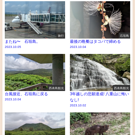
旅行
石垣島
またね〜 石垣島。
最後の晩餐はタコパで締める
2023.10.05
2023.10.04
西表島観光
西表島観光
台風接近、石垣島に戻る
3年越しの悲願達成! 八重山に悔い
2023.10.04
なし!
2023.10.02