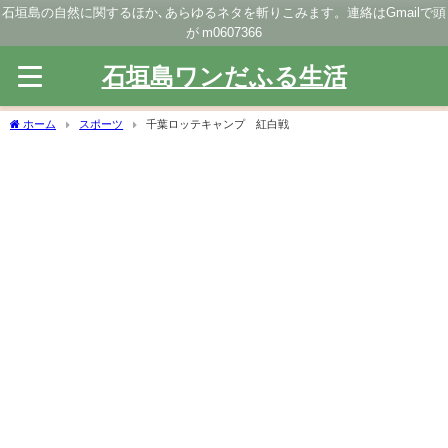
石垣島の自然に関するほか､あらゆるネタを斬りこみます。連絡はGmailで頭
が m0607366
石垣島ワンだふる生活
ホーム
スポーツ
千葉ロッテキャンプ 紅白戦