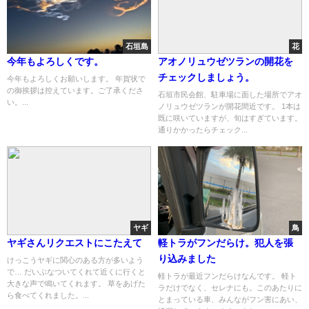
石垣島
花
今年もよろしくです。
アオノリュウゼツランの開花を
チェックしましょう。
今年もよろしくお願いします。 年賀状で
の御挨拶は控えています。ご了承くださ
石垣市民会館、駐車場に面した場所でアオ
い。...
ノリュウゼツランが開花間近です。 1本は
既に咲いていますが、旬はすぎています。
通りかかったらチェック...
ヤギ
鳥
ヤギさんリクエストにこたえて
軽トラがフンだらけ。犯人を張
り込みました
けっこうヤギに関心のある方が多いよう
で… だいぶなついてくれて近くに行くと
軽トラが最近フンだらけなんです。 軽ト
大きな声で鳴いてくれます。 草をあげた
ラだけでなく、セレナにも。このあたりに
ら食べてくれました。...
とまっている車、みんながフン害にあい、