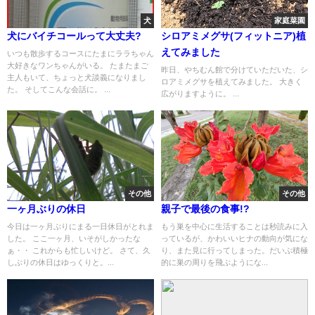
犬
家庭菜園
犬にバイチコールって大丈夫?
シロアミメグサ(フィットニア)植
えてみました
いつも散歩するコースにたまにララちゃん
大好きなワンちゃんがいる。 たまたまご
昨日、やちむん館で分けていただいた、シ
主人もいて、ちょっと犬談義になりまし
ロアミメグサを植えてみました。 大きく
た。 そしてこんな会話に。 ...
広がりますように。 ...
その他
その他
一ヶ月ぶりの休日
親子で最後の食事!?
今日は一ヶ月ぶりにまる一日休日がとれま
もう巣を中心に生活することは秒読みに入
した。 ここ一ヶ月、いそがしかったな
っているが、かわいいヒナの動向が気にな
ぁ・・ これからも忙しいけど。 さて、久
り、また見に行ってしまった。だいぶ積極
しぶりの休日はゆっくりと。...
的に巣の周りを飛ぶようにな...