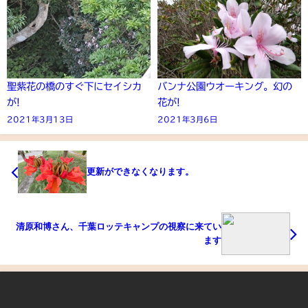
聖紫花の橋のすぐ下にセイシカ
バンナ公園ウオーキング。幻の
が!
花が!
2021年3月13日
2021年3月6日
更新ができなくなります。
清原和博さん、千葉ロッテキャンプの視察に来てい
ます