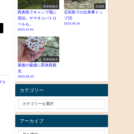
西表島観光
石垣島
西表島でキャンプ場に
石垣島での出来事トッ
宿泊。ヤマネコパトロ
プ15
ールも。
2023.09.30
2023.10.01
西表島観光
最後の最後に西表島観
光
2023.09.25
わっ
カテゴリー
アーカイブ