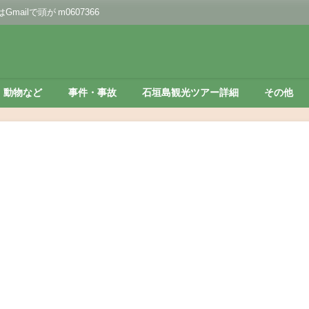
lで頭が m0607366
動物など
事件・事故
石垣島観光ツアー詳細
その他