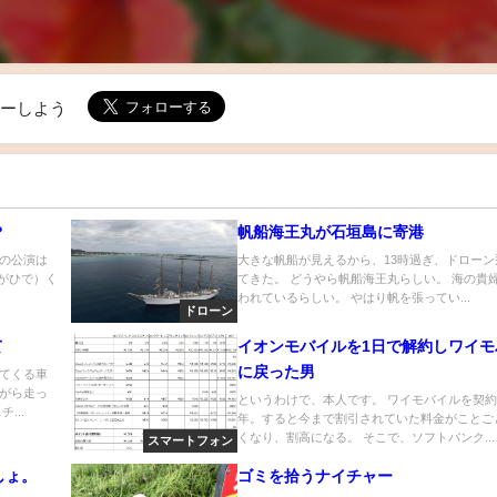
ローしよう
?
帆船海王丸が石垣島に寄港
の公演は
大きな帆船が見えるから、13時過ぎ、ドローン
ながひで）く
てきた。 どうやら帆船海王丸らしい。 海の貴
われているらしい。 やはり帆を張ってい...
ドローン
て
イオンモバイルを1日で解約しワイモ
に戻った男
てくる車
がら走っ
というわけで、本人です。 ワイモバイルを契約
...
年。すると今まで割引されていた料金がことご
くなり、割高になる。 そこで、ソフトバンク...
スマートフォン
しょ。
ゴミを拾うナイチャー