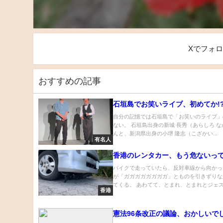
Xでフォ
おすすめの記事
石垣島でお笑いライブ、初めてか!
自分の記憶では石垣島で「お笑いのライブ」
ない。 石垣島出身の新城 長秀（あらしろ 
んと、新潟県出身の小堺 隆志（こざかい...
有名人
香港のレンタカー、もう危ないっ
バイクで走っていたら、反対車線から向かっ
が「ガガガガガガガガ」とものを引きずりな
てくる。 あわてて、とまれ、とまれとジェスチ
香港
憲法96条改正の議論、おかしいで