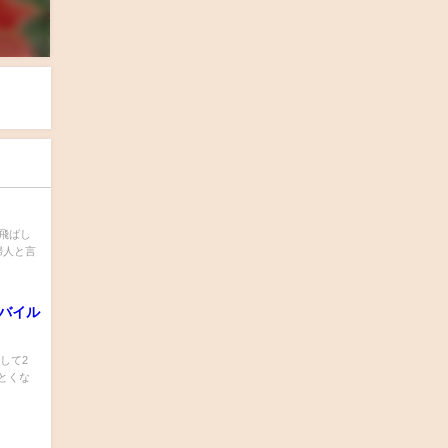
飛ばし
婦人と言
バイル
して2
とくな