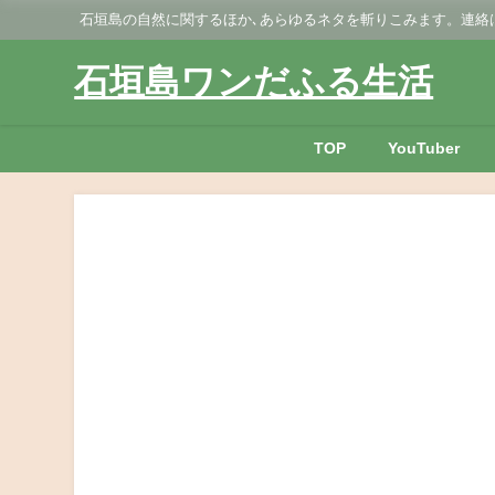
石垣島の自然に関するほか､あらゆるネタを斬りこみます。連絡はGmai
石垣島ワンだふる生活
TOP
YouTuber