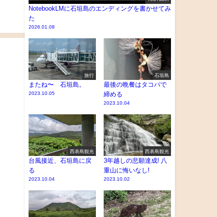
NotebookLMに石垣島のエンディングを書かせてみ
た
2026.01.08
旅行
石垣島
またね〜 石垣島。
最後の晩餐はタコパで
2023.10.05
締める
2023.10.04
西表島観光
西表島観光
台風接近、石垣島に戻
3年越しの悲願達成! 八
る
重山に悔いなし!
2023.10.04
2023.10.02