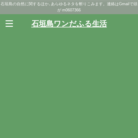
石垣島の自然に関するほか､あらゆるネタを斬りこみます。連絡はGmailで頭
が m0607366
石垣島ワンだふる生活