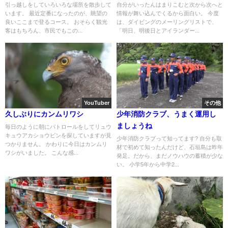
引っ越しをしていろいろな場所を散歩して
自分がいったんはまりこむと次から次へと
います。 最近定番になったのが、眺望の
情報が舞い込んでくるから面白い。 今度
良いここまで登るコース。 おそらく観光
は、ダイビングのメーリングリストで、
客はもちろん、市民でもこの...
「明日、明後日とアイランダー...
YouTuber
その他
久しぶりにカンムリワシ
少年消防クラブ、うまく運用し
ましょうね
毎日のように朝にパトロールをしてリュウ
キュウアカショウビンを探していますが見
少年消防クラブって知ってます? 自分も取
つかりません。 かわりに今日はカンムリ
材で初めて知ったんだけど、石垣島は昨年
ワシがいました。 こんな感...
発足。だから、まだノウハウの蓄積が少な
い。 小学5年から中学2...