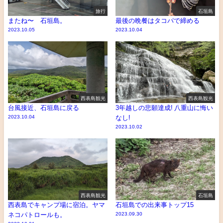
旅行
石垣島
またね〜 石垣島。
最後の晩餐はタコパで締める
2023.10.05
2023.10.04
西表島観光
西表島観光
台風接近、石垣島に戻る
3年越しの悲願達成! 八重山に悔い
2023.10.04
なし!
2023.10.02
西表島観光
石垣島
西表島でキャンプ場に宿泊。ヤマ
石垣島での出来事トップ15
ネコパトロールも。
2023.09.30