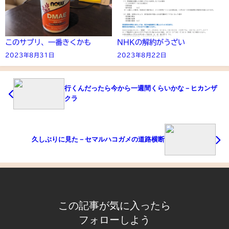
このサプリ、一番きくかも
NHKの解約がうざい
2023年8月31日
2023年8月22日
行くんだったら今から一週間くらいかな－ヒカンザ
クラ
久しぶりに見た－セマルハコガメの道路横断
この記事が気に入ったら
フォローしよう