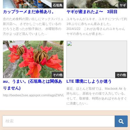
石垣島
ヤギ
カップラーメまだ余裕あり。
ヤギが産まれたよ〜 3回目
念のため食料の買い出しにマックスバリュ
ユキちゃんがユキオ、ユキチにつづいて約
新川店へ。 さぞかしごった返しているの
1年ぶりに赤ちゃん産みました。
だろうと思ったが拍子抜け。 水曜朝市の
2014/1/22 これがお母さんのユキちゃん
方がよっぽど混んでいました...
ヤギの赤ちゃんが産まれ...
その他
その他
au、うまい。(石垣島とは関係あ
LTE 環境にしようか迷う
りません)
最近、ほとんど取材では、Macbook Air を
持ち出し、原稿をその場で入力している。
http://beebee2see.appspot.com/i/agpiZWViZWUyc2VlchQLEgxJbWFnZUFuZFRleH...
そして、取材後、時間があればそれをすぐ
に清書したい...