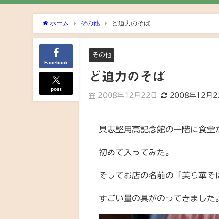
ホーム
その他
ど迫力のそば
その他
Facebook
ど迫力のそば
post
2008年12月22日
2008年12月2
具志堅用高記念館の一階に食堂
初めて入ってみた。
そしてお店の名前の「美ら華そ
すごい量の具がのってきました