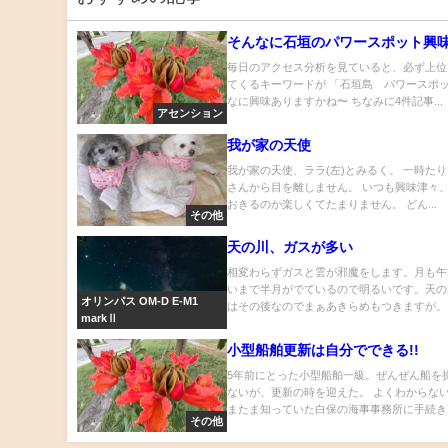
そんなに石垣のパワースポット興味
毎日のアクセス分析を見ていると、必ず上位
てくるキーワードが 「石垣島 パワースポッ
なに興味ありますかね〜 ちなみに4件記事...
アセンション
我が家の天使
我が家の天使、ララ(左)とみるく。 一時た
さんから目を離しません。 いつも興味津々
おきるのか楽しくてたまりません。 どん...
その他
天の川、ガスが多い
相変わらずガスと雲が邪魔をします。月も午
いまで半月がでているので明るいです。天の
オリンパス OM-D E-M1
はその後なのでまぁあきらめもつきますが。 .
markⅡ
小型船舶更新は自分でできる!!
5年前にとった小型船舶一級。ぜんぜん船を
ないが、更新の時を迎えた。 よくわからな
またま知っていた白保の海事事務所に手続き..
その他