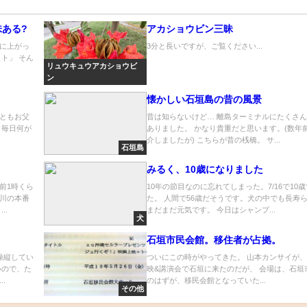
ある?
アカショウビン三昧
に上がっ
3分と長いですが、ご覧ください...
ト」 そん
リュウキュウアカショウビ
ン
懐かしい石垣島の昔の風景
りともお父
昔は知らないけど… 離島ターミナルにたくさ
、毎日何が
ありました。 かなり貴重だと思います。(数年
介しましたが) こちらが昔の桟橋。 サ...
石垣島
みるく、10歳になりました
前1時くら
10年の節目なのに忘れてしまった。7/16で10
川の本番
た。 人間で56歳だそうです。犬の中でも長寿
..
まだまだ元気です。 今日はシャンプ...
犬
石垣市民会館。移住者が占拠。
操縦してい
ついにこの時がやってきた。 山本カンサイが
いので、た
映&講演会で石垣に来たのだが、 会場は、石垣
.
のはずが、移民会館となっていた...
その他