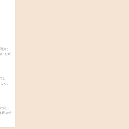
ん写真が
前にも紹
歳でし
らしく、
、映画上
市民会館