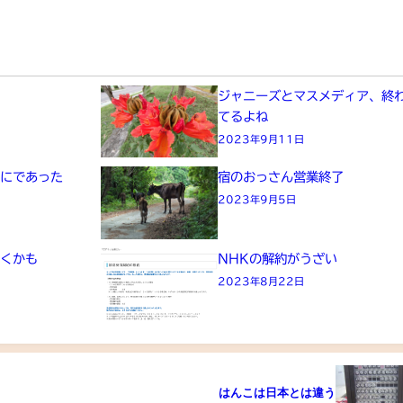
た
ジャニーズとマスメディア、終
てるよね
2023年9月11日
画にであった
宿のおっさん営業終了
2023年9月5日
きくかも
NHKの解約がうざい
2023年8月22日
はんこは日本とは違う