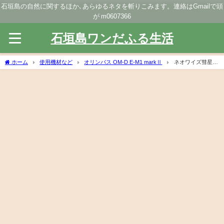
石垣島の自然に関するほか､あらゆるネタを斬りこみます。連絡はGmailで頭
が m0607366
石垣島ワンだふる生活
ホーム
使用機材など
オリンパス OM-D E-M1 markⅡ
ネオワイズ彗星、
バッチリ撮りました!!!