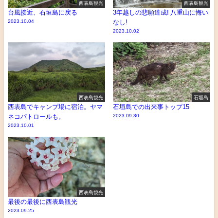
西表島観光
西表島観光
台風接近、石垣島に戻る
3年越しの悲願達成! 八重山に悔い
2023.10.04
なし!
2023.10.02
西表島観光
石垣島
西表島でキャンプ場に宿泊。ヤマ
石垣島での出来事トップ15
ネコパトロールも。
2023.09.30
2023.10.01
西表島観光
最後の最後に西表島観光
2023.09.25