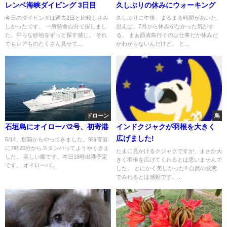
レンベ海峡ダイビング 3日目
久しぶりの休みにウォーキング
今日のダイビングは過去2日と比較しさみ
久しぶりに午後、まるまる時間があいた。
しかったです。 一所懸命自分で探しまし
思えば、7月から休みがなかった気がす
た。平らな砂地をずっと探す感じ。 それ
る。 まぁ西表島行くのは仕事だか休みだ
でもレアものたくさん見せて...
かわからないんだけど。 と...
ドローン
鳥
石垣島にオイローパ2号、初寄港
インドクジャクが羽根を大きく
広げました!
5/14、那覇からやってきました。9時寄港
に7時20分からスタンバってようやくきま
たまに見かけるクジャクですが、まさか大
した。 美しい船です。本日18時出港予定
きく羽根を広げてくれるとは思いませんで
です。 オイローパ...
した。 とにかく美しかった!! 自然の状態
でみれるとは感動です。...