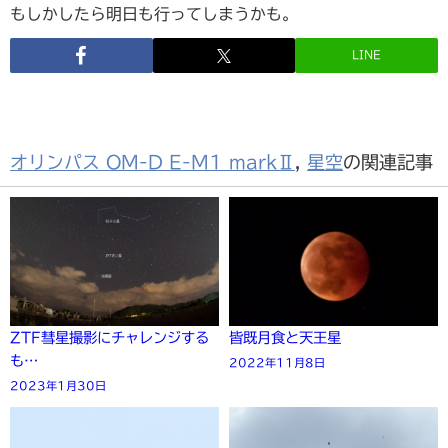
もしかしたら明日も行ってしまうかも。
LINE
オリンパス OM-D E-M1 markⅡ
,
星空
の関連記事
ZTF彗星撮影にチャレンジする
皆既月食と天王星
も…
2022年11月8日
2023年1月30日