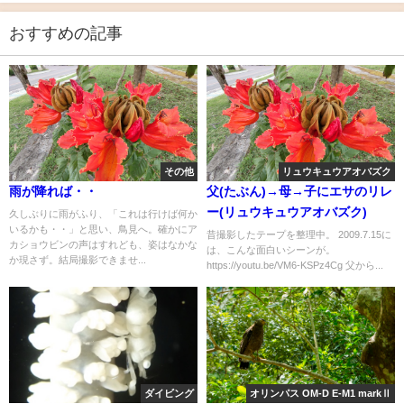
おすすめの記事
その他
リュウキュウアオバズク
雨が降れば・・
父(たぶん)→母→子にエサのリレ
ー(リュウキュウアオバズク)
久しぶりに雨がふり、「これは行けば何か
いるかも・・」と思い、鳥見へ。確かにア
昔撮影したテープを整理中。 2009.7.15に
カショウビンの声はすれども、姿はなかな
は、こんな面白いシーンが。
か現さず。結局撮影できませ...
https://youtu.be/VM6-KSPz4Cg 父から...
ダイビング
オリンパス OM-D E-M1 markⅡ