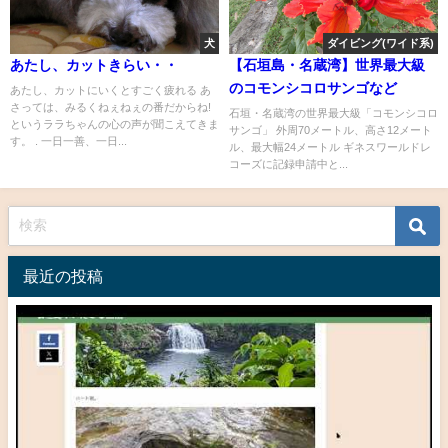
犬
ダイビング(ワイド系)
あたし、カットきらい・・
【石垣島・名蔵湾】世界最大級
のコモンシコロサンゴなど
あたし、カットにいくとすごく疲れる あ
さっては、みるくねぇねぇの番だからね!
石垣・名蔵湾の世界最大級「コモンシコロ
というララちゃんの心の声が聞こえてきま
サンゴ」 外周70メートル、高さ12メート
す。 . 一日一善、一日...
ル、最大幅24メートル ギネスワールドレ
コーズに記録申請中と...
最近の投稿