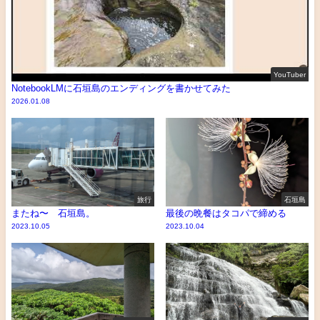
YouTuber
NotebookLMに石垣島のエンディングを書かせてみた
2026.01.08
旅行
石垣島
またね〜 石垣島。
最後の晩餐はタコパで締める
2023.10.05
2023.10.04