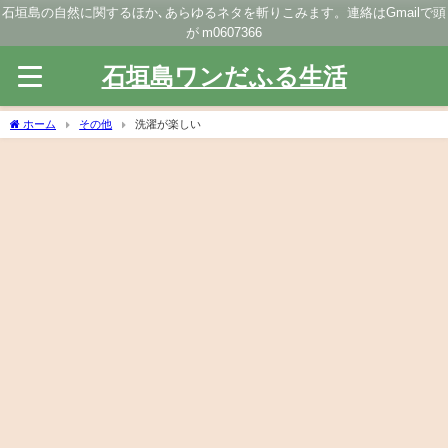
石垣島の自然に関するほか､あらゆるネタを斬りこみます。連絡はGmailで頭
が m0607366
石垣島ワンだふる生活
ホーム
その他
洗濯が楽しい