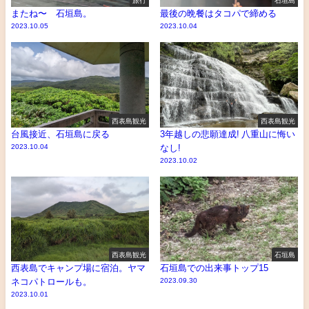
またね〜 石垣島。
最後の晩餐はタコパで締める
2023.10.05
2023.10.04
西表島観光
西表島観光
台風接近、石垣島に戻る
3年越しの悲願達成! 八重山に悔い
2023.10.04
なし!
2023.10.02
西表島観光
石垣島
西表島でキャンプ場に宿泊。ヤマ
石垣島での出来事トップ15
ネコパトロールも。
2023.09.30
2023.10.01