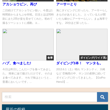
アカショウビン、再び
アーサーとり
二日続けてアカショウビン狙い。今度は1
海にダイビングに行ったら、アーサーらし
時間前からまちぶせ作戦。日没とほぼ同時
きものがありました。 とっている人が聞
刻にまた2羽が姿を見せてくれた。初めて
いたら確かにアーサーらしい。まぁ海草で
撮るツーショットに感動。エ...
すな。 20分ほど採ったら...
食事
ダイビング(ワイド系)
ハブ、食べました!
ダイビング3本！ マンタも。
今日は昨日しこんだハブを食べてみまし
2013.6.1（土）晴れ マンタシティ、大崎
た。 簡単に油で揚げただけです。 そのま
など 空梅雨の中、サンゴの産卵に続いて
ま食べてみます。 それで味はというと…
ダイビングに行ってきました。 【GoPro
普通においしいです。...
Hero3】...
最近の投稿