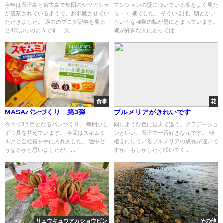
今年は石垣島と宮古島で集団のヤツガシラ
マンションの壁についている葉をよく見た
が観察されているようで、お邪魔させてい
ら・・ 蛾でした。 そういえば、朝とかい
ただきました。 過去のブログ記事を見る
ろいろな種類の蛾が壁にとまっています。
と4年ぶりのようです。 久...
蛾が好きな人にとっては...
食事
花
MASAパンづくり 第3弾
プルメリアがきれいです
今回で3回目となるパンづくり。 毎回少し
同じような色に見えて違う。グラデーショ
ずつ具を替えています。 今回はスキムミ
ンといい、石垣で一番好きな花です。 地
ルクと全粒粉を手に入れました。 途中ど
植えにしているプルメリアの成長が遅いで
うなるかと思いましたが、...
すが、もしかしたら咲いてく...
リュウキュウアカショウビン
その他