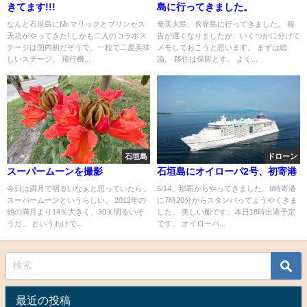
きてます!!!
島に行ってきました。
なんと石垣島にMr.マリックとプリンセス
奄美大島、喜界島に行ってきました。 報
天功がやってきた! しかも二人のコラボス
告が遅くなりましたが、いくつかに分けて
テージは国内初だそうで、一粒で二度美味
メモしておこうと思います。 まずは総
しいステージ。 飛行機...
論。 移住は保留とす。 よく...
石垣島
ドローン
スーパームーンを撮影
石垣島にオイローパ2号、初寄港
今日は満月で明るいなぁと思っていたら、
5/14、那覇からやってきました。9時寄港
スーパームーンというらしい。 2012年の
に7時20分からスタンバってようやくきま
他の満月より14％大きく、30％明るいそ
した。 美しい船です。本日18時出港予定
うだ。 というわけで...
です。 オイローパ...
最近の投稿