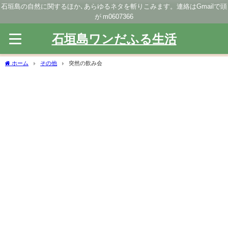
石垣島の自然に関するほか､あらゆるネタを斬りこみます。連絡はGmailで頭
が m0607366
石垣島ワンだふる生活
ホーム
その他
突然の飲み会