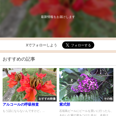
最新情報をお届けします
Xでフォローしよう
おすすめの記事
おすすめ映像
その他
アルコールの呼吸検査
紫式部
もう話にならないんですけど。...
石垣島ビールにビールを買いに行ったら、
きれいな紫の実をつけた木が。 名前は