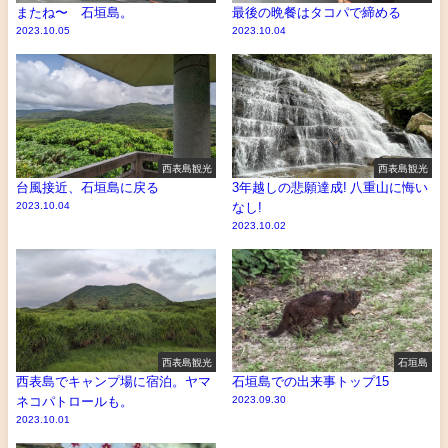
またね〜 石垣島。
最後の晩餐はタコパで締める
2023.10.05
2023.10.04
西表島観光
西表島観光
台風接近、石垣島に戻る
3年越しの悲願達成! 八重山に悔い
2023.10.04
なし!
2023.10.02
西表島観光
石垣島
西表島でキャンプ場に宿泊。ヤマ
石垣島での出来事トップ15
ネコパトロールも。
2023.09.30
2023.10.01