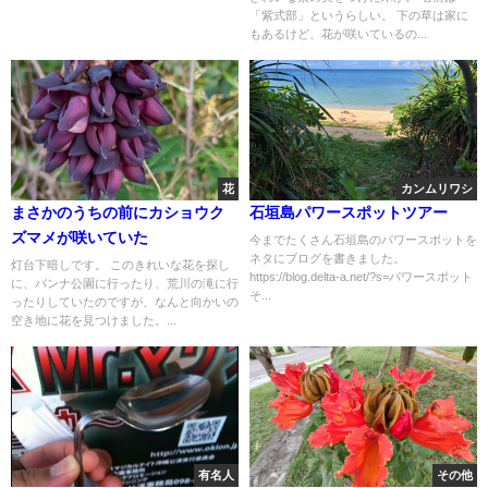
「紫式部」というらしい。 下の草は家に
もあるけど、花が咲いているの...
花
カンムリワシ
まさかのうちの前にカショウク
石垣島パワースポットツアー
ズマメが咲いていた
今までたくさん石垣島のパワースポットを
ネタにブログを書きました。
灯台下暗しです。 このきれいな花を探し
https://blog.delta-a.net/?s=パワースポット
に、バンナ公園に行ったり、荒川の滝に行
そ...
ったりしていたのですが、なんと向かいの
空き地に花を見つけました。...
有名人
その他