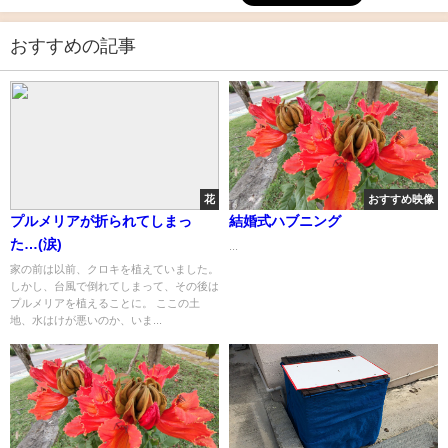
おすすめの記事
花
おすすめ映像
プルメリアが折られてしまっ
結婚式ハブニング
た…(涙)
...
家の前は以前、クロキを植えていました。
しかし、台風で倒れてしまって、その後は
プルメリアを植えることに。 ここの土
地、水はけが悪いのか、いま...