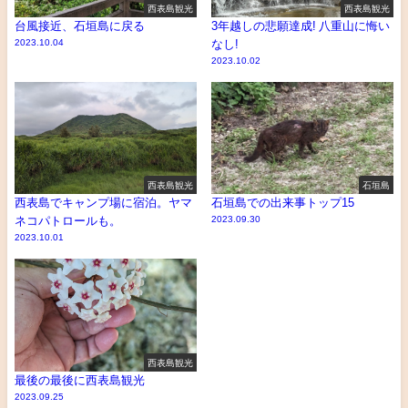
西表島観光
西表島観光
台風接近、石垣島に戻る
3年越しの悲願達成! 八重山に悔い
2023.10.04
なし!
2023.10.02
西表島観光
石垣島
西表島でキャンプ場に宿泊。ヤマ
石垣島での出来事トップ15
ネコパトロールも。
2023.09.30
2023.10.01
西表島観光
最後の最後に西表島観光
2023.09.25