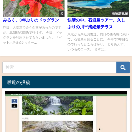
犬
石垣島観光
みるく、3年ぶりのドッグラン
快晴の中、石垣島ツアー。久し
ぶりの川平湾絶景テラス
昨日、犬友達で会う企画があったのです
が、北朝鮮の関係で行けず。 今日、ドッ
東京から来たお友達、前日の西表島に続い
グランを利用させてもらいました。 「ペ
て、石垣島も回ることに。 今年で3年目な
ットホテル&シッター...
ので行ったところばかり。 とりあえず、
いつものコース。 まずは...
最近の投稿