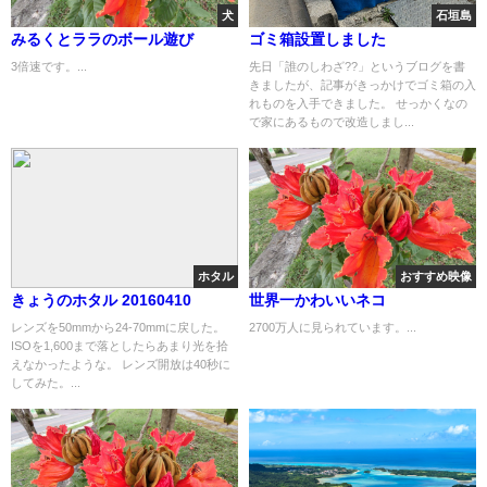
犬
石垣島
みるくとララのボール遊び
ゴミ箱設置しました
3倍速です。...
先日「誰のしわざ??」というブログを書
きましたが、記事がきっかけでゴミ箱の入
れものを入手できました。 せっかくなの
で家にあるもので改造しまし...
ホタル
おすすめ映像
きょうのホタル 20160410
世界一かわいいネコ
レンズを50mmから24-70mmに戻した。
2700万人に見られています。...
ISOを1,600まで落としたらあまり光を拾
えなかったような。 レンズ開放は40秒に
してみた。...