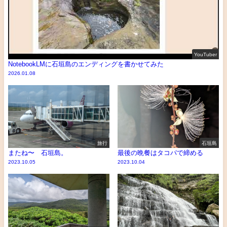
YouTuber
NotebookLMに石垣島のエンディングを書かせてみた
2026.01.08
旅行
石垣島
またね〜 石垣島。
最後の晩餐はタコパで締める
2023.10.05
2023.10.04