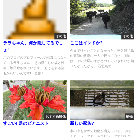
その他
その他
ララちゃん、何か隠してるでし
ここはインドか?
ょ!
今まで行ったことがなかった、平久保半島
の東側の牧場に一人で行ってみた。 理由
このブログのプロフィールの写真にもなっ
は、その近辺の海がどのくらいきれいか知
ているララちゃん。 その愛らしい姿と性
りたかったから。 石垣島の...
格に毎日癒されています。 もうをする姿
もかわいいんです! と書く...
おすすめ映像
動物
すごい! 足のピアニスト
新しい家族?
...
家の中も含めて動物が増えている。 みる
くとララ、アカショウビン、アオバズク、