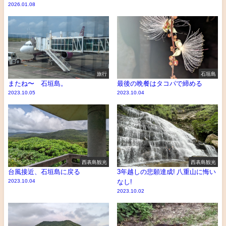
2026.01.08
旅行
石垣島
またね〜 石垣島。
最後の晩餐はタコパで締める
2023.10.05
2023.10.04
西表島観光
西表島観光
台風接近、石垣島に戻る
3年越しの悲願達成! 八重山に悔い
2023.10.04
なし!
2023.10.02