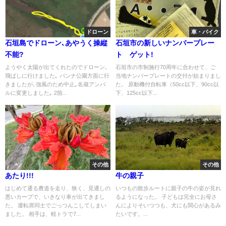
ドローン
車・バイク
石垣島でドローン､あやうく操縦
石垣市の新しいナンバープレー
不能?
ト ゲット!
ようやく太陽が出てくれたのでドローン､
石垣市の市制施行70周年に合わせて、ご
飛ばしに行けました｡ バンナ公園方面に行
当地ナンバープレートの交付が始まりまし
きましたが､強風のため中止｡名蔵アンパ
た。 原動機付自転車（50cc以下、90cc以
ルに変更しました｡ 2箇...
下、125cc以下...
その他
その他
あたり!!!
牛の親子
はじめて通る農道を走り、狭く、見通しの
いつもの散歩ルートに親子の牛の姿が見れ
悪いカーブで、いきなり車が出てきまし
るようになった。 子どもは完全にお母さ
た。 運転席同士でごっつんこしてしまい
んによりそいつつも、犬にも関心があるみ
ました。 相手は、軽トラで7...
たいです。...