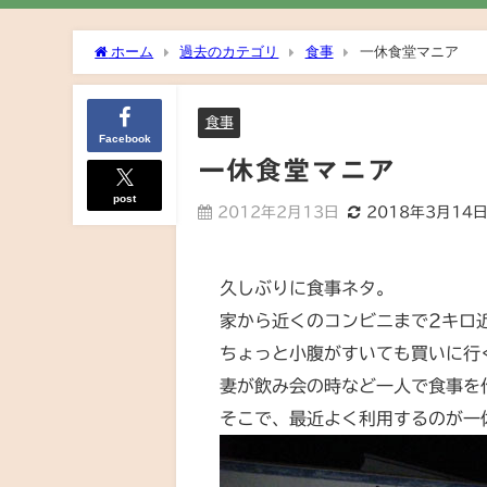
ホーム
過去のカテゴリ
食事
一休食堂マニア
食事
Facebook
一休食堂マニア
post
2012年2月13日
2018年3月14
久しぶりに食事ネタ。
家から近くのコンビニまで2キロ
ちょっと小腹がすいても買いに行
妻が飲み会の時など一人で食事を
そこで、最近よく利用するのが一