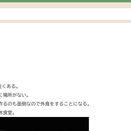
日
近くある。
く場所がない。
作るのも面倒なので外食をすることになる。
休食堂。