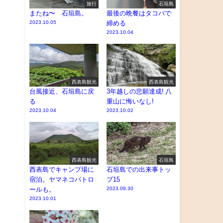
旅行
石垣島
またね〜 石垣島。
最後の晩餐はタコパで
2023.10.05
締める
2023.10.04
西表島観光
西表島観光
台風接近、石垣島に戻
3年越しの悲願達成! 八
る
重山に悔いなし!
2023.10.04
2023.10.02
西表島観光
石垣島
西表島でキャンプ場に
石垣島での出来事トッ
宿泊。ヤマネコパトロ
プ15
ールも。
2023.09.30
2023.10.01