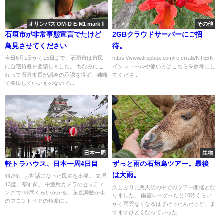
オリンパス OM-D E-M1 markⅡ
その他
石垣市が非常事態宣言でたけど
2GBクラウドサーバーにご招
鳥見させてください
待。
今日6月1日から15日まで、石垣市は市民
https://www.dropbox.com/referrals/NTExN
に自宅待機を要請しました。 ちなみにこ
インストールや使い方はこちらを参考にし
れって石垣市長が議会の承認を得ず、独断
てくださ...
で発出していいものなので...
日本一周
生物
軽トラハウス、日本一周4日目
ずっと雨の石垣島ツアー。最後
は大雨。
朝7時、お世話になった民泊を出発。 気温
13度。寒すぎ。 中継用カメラのセッティ
久しぶりに悪天候の中でのツアー開催とな
ングで1時間くらいかかる。角度調整が車
りました。 雨雲レーダーだと10時くらい
のフロントドアの角度に...
から雨雲なくなるはずだったんだけど、ま
すますひどくなっていった...