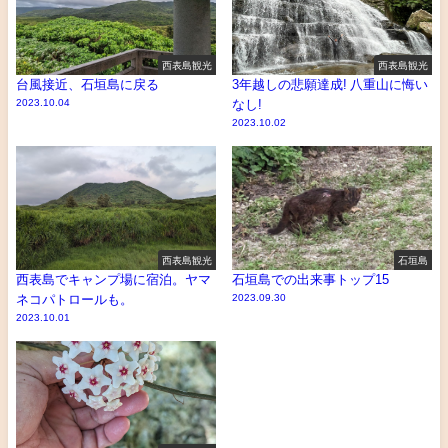
西表島観光
西表島観光
台風接近、石垣島に戻る
3年越しの悲願達成! 八重山に悔い
2023.10.04
なし!
2023.10.02
西表島観光
石垣島
西表島でキャンプ場に宿泊。ヤマ
石垣島での出来事トップ15
ネコパトロールも。
2023.09.30
2023.10.01