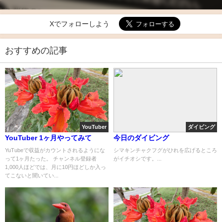
Xでフォローしよう
おすすめの記事
YouTuber
ダイビング
YouTuber 1ヶ月やってみて
今日のダイビング
YuTubeで収益がカウントされるようにな
シマキンチャクフグがひれを広げるところ
って1ヶ月たった。 チャンネル登録者
がイチオシです。...
1,000人ほどでは、月に10円ほどしか入っ
てこないと聞いてい...