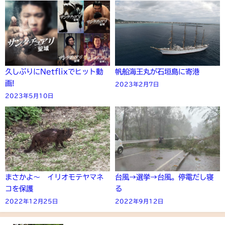
久しぶりにNetflixでヒット動
帆船海王丸が石垣島に寄港
画!
2023年2月7日
2023年5月10日
まさかよ～ イリオモテヤマネ
台風→選挙→台風。停電だし寝
コを保護
る
2022年12月25日
2022年9月12日