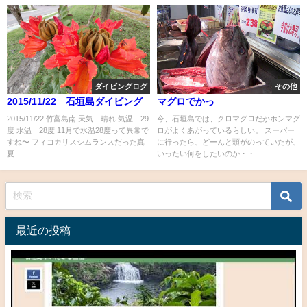
ダイビングログ
その他
2015/11/22 石垣島ダイビング
マグロでかっ
2015/11/22 竹富島南 天気 晴れ 気温 29
今、石垣島では、クロマグロだかホンマグ
度 水温 28度 11月で水温28度って異常で
ロがよくあがっているらしい。 スーパー
すね〜 フィコカリスシムランスだった真
に行ったら、どーんと頭がのっていたが、
夏...
いったい何をしたいのか・・...
最近の投稿