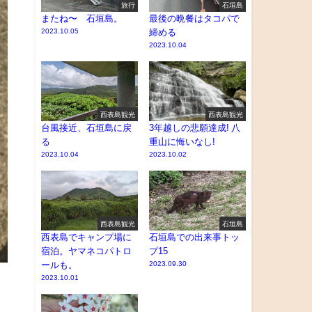
旅行
石垣島
またね〜 石垣島。
最後の晩餐はタコパで
2023.10.05
締める
2023.10.04
西表島観光
西表島観光
台風接近、石垣島に戻
3年越しの悲願達成! 八
る
重山に悔いなし!
2023.10.04
2023.10.02
西表島観光
石垣島
西表島でキャンプ場に
石垣島での出来事トッ
宿泊。ヤマネコパトロ
プ15
ールも。
2023.09.30
2023.10.01