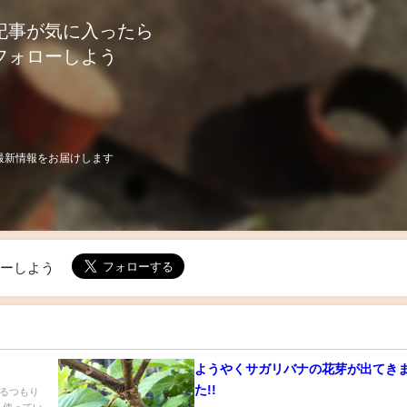
記事が気に入ったら
フォローしよう
最新情報をお届けします
ローしよう
ようやくサガリバナの花芽が出てき
た!!
るつもり
を使ってい