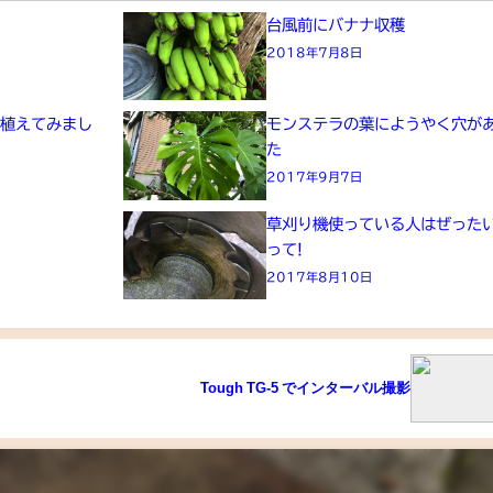
台風前にバナナ収穫
2018年7月8日
を植えてみまし
モンステラの葉にようやく穴が
た
2017年9月7日
穫
草刈り機使っている人はぜった
って!
2017年8月10日
Tough TG-5 でインターバル撮影