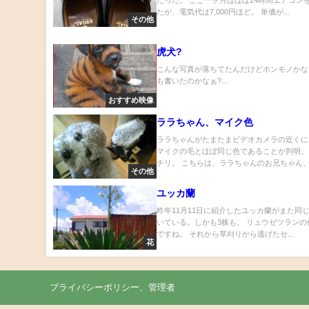
たが、電気代は7,000円ほど。 単価が...
その他
虎犬?
こんな写真が落ちてたんだけどホンモノかなぁ
も書いたのかなぁ?...
おすすめ映像
ララちゃん、マイク色
ララちゃんがたまたまビデオカメラの近くに
マイクの毛とほぼ同じ色であることが判明。
チリ。 こちらは、ララちゃんのお兄ちゃん、.
その他
ユッカ蘭
昨年11月11日に紹介したユッカ蘭がまた同
いている。しかも3株も。 リュウゼツランの
ですね。 それから草刈りから逃げたセ...
花
プライバシーポリシー、管理者