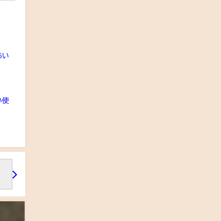
あい
い使