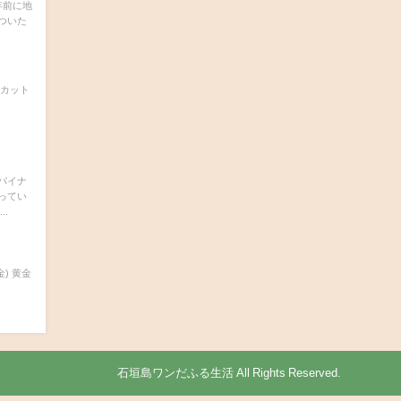
年前に地
ついた
にカット
パイナ
ってい
.
金) 黄金
© 石垣島ワンだふる生活 All Rights Reserved.