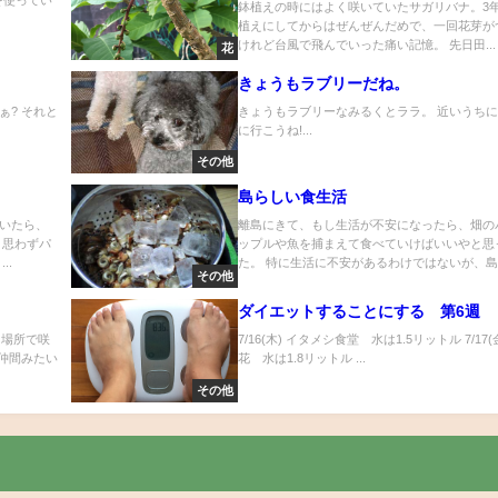
鉢植えの時にはよく咲いていたサガリバナ。3
植えにしてからはぜんぜんだめで、一回花芽が
けれど台風で飛んでいった痛い記憶。 先日田...
花
きょうもラブリーだね。
? それと
きょうもラブリーなみるくとララ。 近いうち
に行こうね!...
その他
島らしい食生活
いたら、
離島にきて、もし生活が不安になったら、畑の
 思わずパ
ップルや魚を捕まえて食べていけばいいやと思
..
た。 特に生活に不安があるわけではないが、島..
その他
ダイエットすることにする 第6週
じ場所で咲
7/16(木) イタメシ食堂 水は1.5リットル 7/17(
仲間みたい
花 水は1.8リットル ...
その他