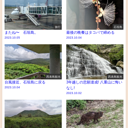
旅行
石垣島
またね〜 石垣島。
最後の晩餐はタコパで締める
2023.10.05
2023.10.04
西表島観光
西表島観光
台風接近、石垣島に戻る
3年越しの悲願達成! 八重山に悔い
2023.10.04
なし!
2023.10.02