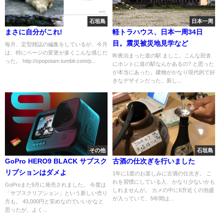
石垣島
日本一周
まさに自分がこれ!
軽トラハウス、日本一周34日
目。震災被災地見学など
毎月、定型雑誌の編集をしているが、今月
は、特にページの変更が多くこんな感じだ
昨夜泊まった道の駅 ましこ。こんな田舎
った。 http://spopotam.tumblr.com/p...
にホントに道の駅なんかあるの? と思った
が本当にあった。建物がかなり現代的で好
きなデザインだった。新し...
その他
石垣島
GoPro HERO9 BLACK サブスク
古酒の仕次ぎを行いました
リプションはダメよ
1年に1度のお楽しみに古酒の仕次ぎ。 こ
れを習慣にしている人、かなり少ないかも
GoProまた9月に発売されました。 今度は
しれませんが。 カメの中に6升近くの泡盛
「サブスクリプション」という新しい売り
が入っていて、5年間は...
方も。 43,000円と安めなのでいいかなと
思ったが、よく...