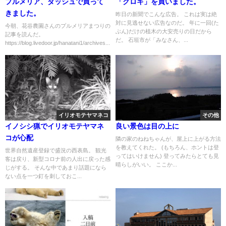
プルメリア、ダッシュで買って
「クロキ」を買いました。
きました。
昨日の新聞でこんな広告。 これは実は絶
対に見逃せない広告なのだ。 年に一回(た
今朝、花谷農園さんのプルメリアまつりの
ぶん)だけの植木の大安売りの日だから
記事を読んだ。
だ。 石垣市が「みなさん、...
https://blog.livedoor.jp/hanatani1/archives...
イリオモテヤマネコ
その他
イノシシ猟でイリオモテヤマネ
良い景色は目の上に
コが心配
隣の家のねねちゃんが、屋上に上がる方法
を教えてくれた。 (もちろん、ホントは登
世界自然遺産登録で盛況の西表島。 観光
ってはいけません) 登ってみたらとても見
客は戻り、新型コロナ前の人出に戻った感
晴らしがいい。 ここか...
じがする。 そんな中であまり話題になら
ない点を一つ釘を刺しておこ...