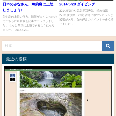
日本のみなさん、魚釣島に上陸
2014/5/28 ダイビング
しましょう!
2014/5/28(水)黒島周辺天気 晴れ気温
27-31度水温 27度 砂地にポツンポツンと
魚釣島の上陸の仕方、情報が古くなったの
岩場があり、自分好みのポイントを多く潜
でこちらに最新版を記事でアップしまし
りました...
た。 もっと簡単に上陸できるようになり
ました。 2012.8.22...
最近の投稿