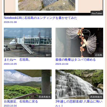
YouTuber
NotebookLMに石垣島のエンディングを書かせてみた
2026.01.08
旅行
石垣島
またね〜 石垣島。
最後の晩餐はタコパで締める
2023.10.05
2023.10.04
西表島観光
西表島観光
台風接近、石垣島に戻る
3年越しの悲願達成! 八重山に悔い
2023.10.04
なし!