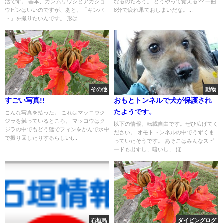
活です。 基本、カンムリワシとアカショ
なるのだろう。 どうやって覚える?? 一曲
ウビンはいいのですが、あと、「キンバ
8分で疲れ果ておしまいだな。...
ト」を撮りたいんです。 形は...
その他
動物
すごい写真!!
おもとトンネルで犬が保護され
たようです。
こんな写真を拾った。 これはマッコウク
ジラを触っているところ。 マッコウはク
以下の情報、転載自由です。ぜひ広げてく
ジラの中でもどう猛でフィンをかんで水中
ださい。 オモトトンネルの中でうずくま
で振り回したりするらしい(...
っていたそうです。 あそこはみんなスピ
ードも出すし、暗いし、 ほ...
石垣島
ダイビングログ