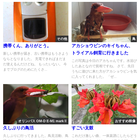
その他
鳥
携帯くん、ありがとう。
アカショウビンのキイちゃん、
トライアル飼育に行きました
新しい携帯が届き、古い携帯はもうさよう
ならとなりました。 充電できればまだま
この写真は今日のアカちゃんです。水浴び
だ使えるんだけどね。 もったいない。 今
したあとなので貧相ですね。 さて、先日
までブログのためにたくさ...
うちに遊びに来た方がアカショウビンを気
に入ってくれました。 「ぜ...
オリンパス OM-D E-M1 markⅡ
おすすめ映像
久しぶりの鳥活
すごい太鼓
久しぶりに行ってきました。鳥見活動、鳥
これだけ激しい曲、一体楽譜にしたらどう