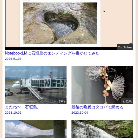
YouTuber
NotebookLMに石垣島のエンディングを書かせてみた
2026.01.08
旅行
石垣島
またね〜 石垣島。
最後の晩餐はタコパで締める
2023.10.05
2023.10.04