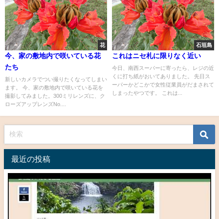
花
石垣島
今、家の敷地内で咲いている花
これはニセ札に限りなく近い
たち
今日、南西スーパーに寄ったら、レジの近
くに打ち紙がおいてありました。 先日ス
新しいカメラでつい撮りたくなってしまい
ーパーかどこかで女性従業員がだまされて
ます。 今、家の敷地内で咲いている花を
しまったやつです。 これは...
撮影してみました。300ミリレンズに、ク
ローズアップレンズNo....
最近の投稿