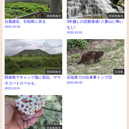
西表島観光
西表島観光
台風接近、石垣島に戻る
3年越しの悲願達成! 八重山に悔い
2023.10.04
なし!
2023.10.02
西表島観光
石垣島
西表島でキャンプ場に宿泊。ヤマ
石垣島での出来事トップ15
ネコパトロールも。
2023.09.30
2023.10.01
西表島観光