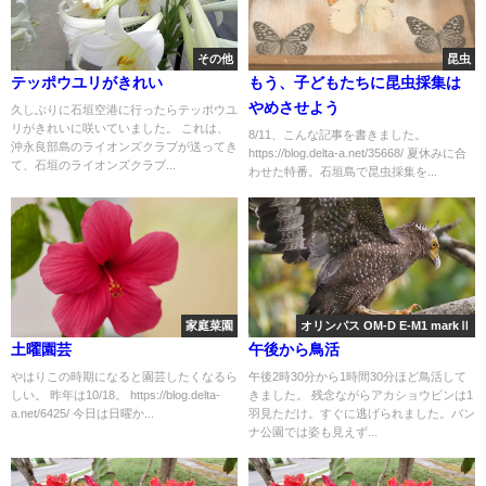
その他
昆虫
テッポウユリがきれい
もう、子どもたちに昆虫採集は
やめさせよう
久しぶりに石垣空港に行ったらテッポウユ
リがきれいに咲いていました。 これは、
8/11、こんな記事を書きました。
沖永良部島のライオンズクラブが送ってき
https://blog.delta-a.net/35668/ 夏休みに合
て、石垣のライオンズクラブ...
わせた特番。石垣島で昆虫採集を...
家庭菜園
オリンパス OM-D E-M1 markⅡ
土曜園芸
午後から鳥活
やはりこの時期になると園芸したくなるら
午後2時30分から1時間30分ほど鳥活して
しい。 昨年は10/18。 https://blog.delta-
きました。 残念ながらアカショウビンは1
a.net/6425/ 今日は日曜か...
羽見ただけ。すぐに逃げられました。バン
ナ公園では姿も見えず...