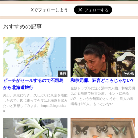
Xでフォローしよう
おすすめの記事
旅行
その他
ピーチがセールするので石垣島
和泉元彌、狂言どころじゃない?
から北海道旅行
金銭トラブルに泣く渦中の人物、和泉元彌
氏が石垣島で狂言公演。 ホントに来る
先日、東京に行き、久しぶりに東京を堪能
の? というか無関心というか、島人の来
したので、図に乗って今度は北海道を試み
場者は150人。もっと少ない...
たいと妄想してみます。 https://blog.delta-
a...