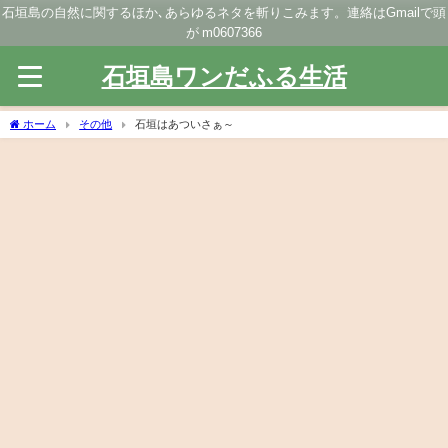
石垣島の自然に関するほか､あらゆるネタを斬りこみます。連絡はGmailで頭
が m0607366
石垣島ワンだふる生活
ホーム
その他
石垣はあついさぁ～