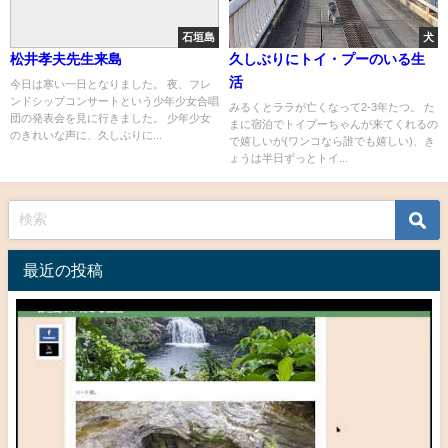
石垣島
犬
松井孝夫先生来島
久しぶりにトイ・プーのいる生
活
今日は寒い一日となりました。 夜、フレ
ンドシップコンサートという少年少女合唱
みるくとララが亡くなって2-3年たつ。 た
団の発表会を見に行きました。 少年少女
まに宿泊でトイプーちゃんが来てくれるの
のきれいな声に、久しぶりに...
で嬉しいが(ワンコなら誰でも嬉しい)、き
ょうは半日ずっとトイ...
最近の投稿