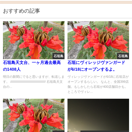
おすすめの記事
石垣島
石垣島
石垣島天文台、一ヶ月過去最高
石垣にヴィレッジヴァンガード
の1408人
が6/18にオープンするよ。
明日の新聞にでると思いますが、転送しま
ヴィレッジヴァンガードが6/18に石垣店が
す。 //////////////////////////////////////// 石垣島天文
オープンするらしい。 なんと、全国399店
台の...
舗。もしかしたら石垣が400店舗目かも。
ところでヴィレ...