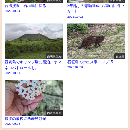
台風接近、石垣島に戻る
3年越しの悲願達成! 八重山に悔い
2023.10.04
なし!
2023.10.02
西表島観光
石垣島
西表島でキャンプ場に宿泊。ヤマ
石垣島での出来事トップ15
ネコパトロールも。
2023.09.30
2023.10.01
西表島観光
最後の最後に西表島観光
2023.09.25