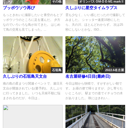
その他
オリンパス OM-D E-M1 markⅡ
ブッポウソウ再び
久しぶりに星空タイムラプス
もっときれいに撮影したいと青空のもとブ
雲も少なく、いい感じだったので撮影して
ッポウソウのところに足を運んだ。 夕方
みました。 シャッター速度15秒にした
なのでいろいろな鳥が出てきた。 はじめ
ら、天の川、ほとんどわからず。 次は25
て鳥の交尾も見てしまった。...
秒にしないとかな。ISO...
石垣島
2022.6名古屋
久しぶりの石垣島天文台
名古屋研修4日目(最終日)
南の島の星まつり関連イベントで、連日天
今日は朝から快晴で、すがすがしい朝で
文台が開放されている(要予約)。 久しぶり
す。 お昼の便で帰りますが、少し寄りた
に行ってきました。 いつも天候不順に悩
いところが。 駅までの道でイチョウの木
まされるのだが、今日は...
がありました。 秋にはきれい...