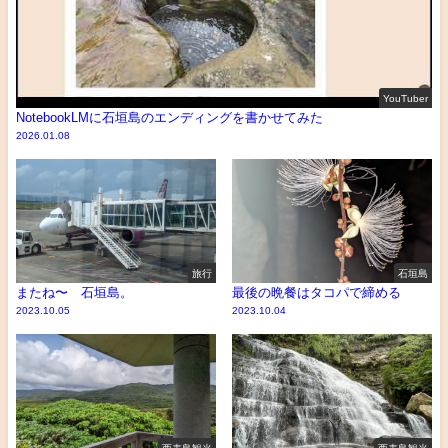
YouTuber
NotebookLMに石垣島のエンディングを書かせてみた
2026.01.08
旅行
石垣島
またね〜 石垣島。
最後の晩餐はタコパで締める
2023.10.05
2023.10.04
西表島観光
西表島観光