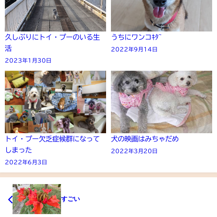
久しぶりにトイ・プーのいる生
うちにワンコｷﾀ~
活
2022年9月14日
2023年1月30日
トイ・プー欠乏症候群になって
犬の映画はみちゃだめ
しまった
2022年3月20日
2022年6月3日
すごい